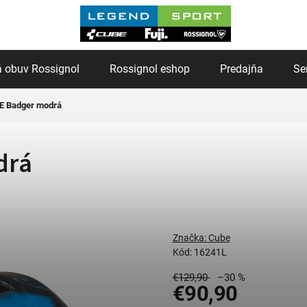
 obuv Rossignol
Rossignol eshop
Predajňa
Se
BE Badger modrá
drá
Značka:
Cube
Kód:
16241L
€129,90
–30 %
€90,90