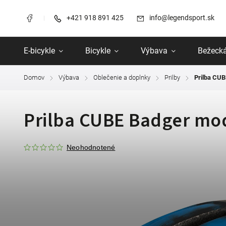
+421 918 891 425
info@legendsport.sk
E-bicykle
Bicykle
Výbava
Bežecká
Domov
Výbava
Oblečenie a doplnky
Prilby
Prilba CU
/
/
/
/
Prilba CUBE Badger mo
Neohodnotené