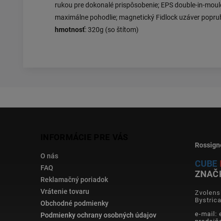
rukou pre dokonalé prispôsobenie; EPS double-in-mou
maximálne pohodlie; magnetický Fidlock uzáver popru
hmotnosť
: 320g (so štítom)
INFORMÁCIE PRE VÁS
Rossign
O nás
CUBE
FAQ
ZNAČ
Reklamačný poriadok
Vrátenie tovaru
Zvolens
Bystric
Obchodné podmienky
e-mail:
Podmienky ochrany osobných údajov