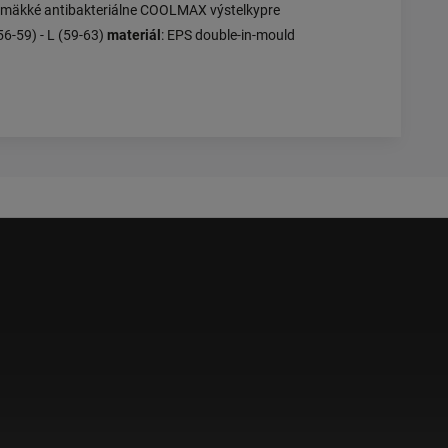
v; mäkké antibakteriálne COOLMAX výstelkypre
(56-59) - L (59-63)
materiál
: EPS double-in-mould