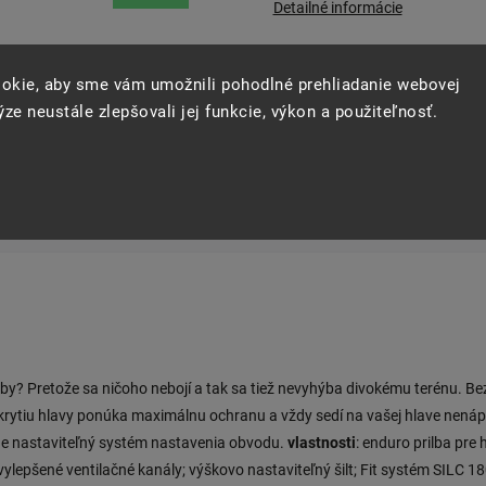
Detailné informácie
okie, aby sme vám umožnili pohodlné prehliadanie webovej
ze neustále zlepšovali jej funkcie, výkon a použiteľnosť.
Opýtať sa
Strážiť
Zdie
by? Pretože sa ničoho nebojí a tak sa tiež nevyhýba divokému terénu. Bez 
rytiu hlavy ponúka maximálnu ochranu a vždy sedí na vašej hlave nená
ne nastaviteľný systém nastavenia obvodu.
vlastnosti
: enduro prilba pre
vylepšené ventilačné kanály; výškovo nastaviteľný šilt; Fit systém SILC 1