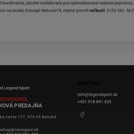
ld konštrukcia; ploché rozdeľovače pre optimalizované vedenie popruho
hov na brade; Koncept Natural Fit; matný povrch
veľkosti
: S (52-56) - M 
KONTAKT
ol Legend Sport
info
@
legendsport.sk
ROSSIGNOL
+421 918 891 425
KOVÁ PREDAJŇA
Facebook
ká cesta 177, 974 05 Banská
a
 eshop@rossignol.sk