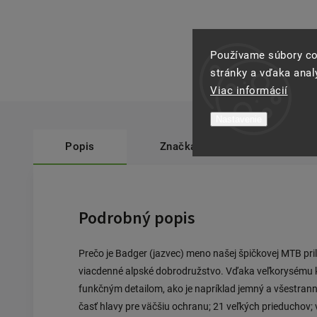
Používame súbory co
stránky a vďaka analý
Viac informácií
Nastavenie
Popis
Značka
Cube
Podrobný popis
Prečo je Badger (jazvec) meno našej špičkovej MTB pril
viacdenné alpské dobrodružstvo. Vďaka veľkorysému k
funkčným detailom, ako je napríklad jemný a všestran
časť hlavy pre väčšiu ochranu; 21 veľkých prieduchov; 