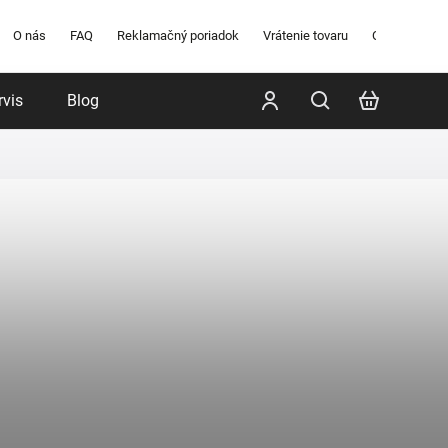
O nás
FAQ
Reklamačný poriadok
Vrátenie tovaru
Obchodné po
rvis
Blog
Poradenstvo
Značky