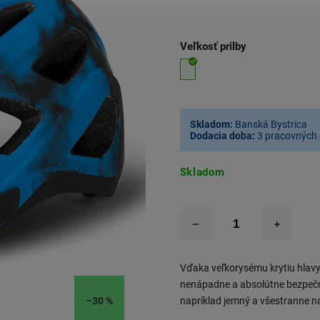
Veľkosť prilby
Skladom:
Banská Bystrica
Dodacia doba:
3 pracovných 
Skladom
Vďaka veľkorysému krytiu hlavy
nenápadne a absolútne bezpečn
–30 %
napríklad jemný a všestranne n