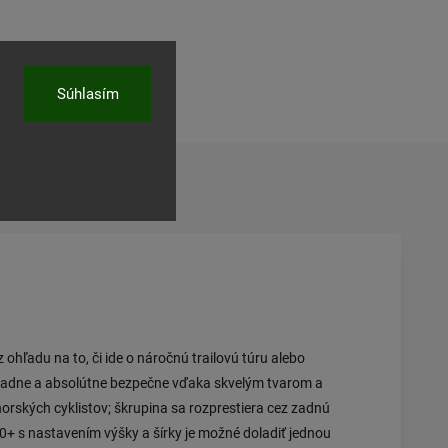
Súhlasím
ľať
ohľadu na to, či ide o náročnú trailovú túru alebo
padne a absolútne bezpečne vďaka skvelým tvarom a
 horských cyklistov; škrupina sa rozprestiera cez zadnú
80+ s nastavením výšky a šírky je možné doladiť jednou