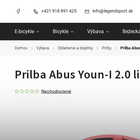
+421 918 891 425
info@legendsport.sk
E-bicykle
Bicykle
Výbava
Bežecká
Domov
Výbava
Oblečenie a doplnky
Prilby
Prilba Abus
/
/
/
/
Prilba Abus Youn-I 2.0 l
Neohodnotené