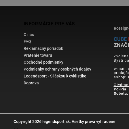
INFORMÁCIE PRE VÁS
Rossign
O nás
CUBE
FAQ
ZNAČ
Reklamačný poriadok
Vrátenie tovaru
Zvolens
Bystric
Obchodné podmienky
e-mail:
Podmienky ochrany osobných údajov
predajň
Legendsport - S láskou k cyklistike
eshop: 
Doprava
Otvárac
Po-Pia
:
Sobota:
Copyright 2026
legendsport.sk
. Všetky práva vyhradené.