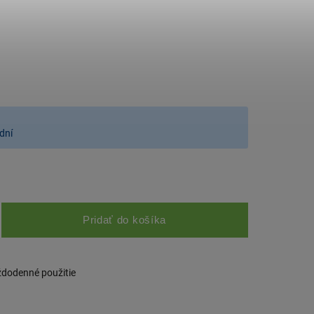
dní
Pridať do košíka
ždodenné použitie