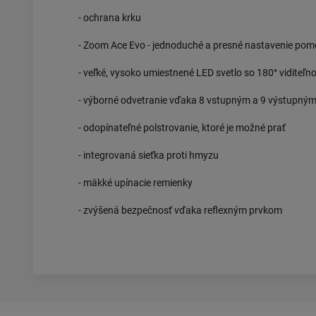
- ochrana krku
- Zoom Ace Evo - jednoduché a presné nastavenie po
- veľké, vysoko umiestnené LED svetlo so 180° viditeľn
- výborné odvetranie vďaka 8 vstupným a 9 výstupný
- odopínateľné polstrovanie, ktoré je možné prať
- integrovaná sieťka proti hmyzu
- mäkké upínacie remienky
- zvýšená bezpečnosť vďaka reflexným prvkom