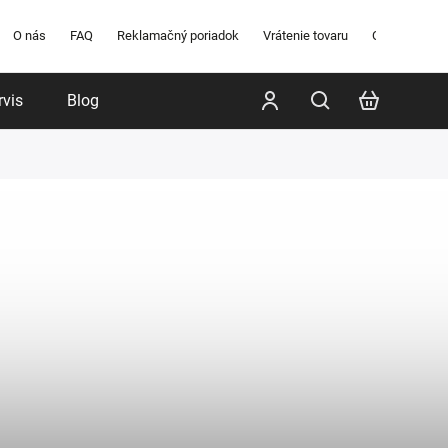
O nás
FAQ
Reklamačný poriadok
Vrátenie tovaru
Obchodné po
rvis
Blog
Poradenstvo
Značky