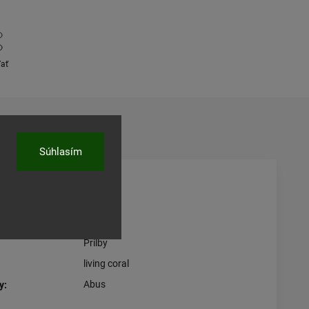
ľať
Súhlasím
čné parametre
Prilby
living coral
Abus
y
: