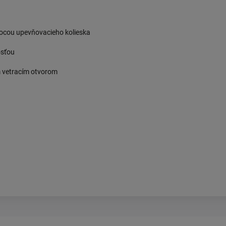
mocou upevňovacieho kolieska
osťou
m vetracím otvorom