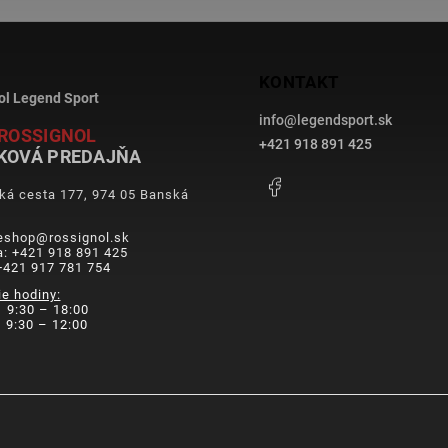
KONTAKT
ol Legend Sport
info
@
legendsport.sk
ROSSIGNOL
+421 918 891 425
KOVÁ PREDAJŇA
Facebook
ká cesta 177, 974 05 Banská
a
 eshop@rossignol.sk
a: +421 918 891 425
+421 917 781 754
ie hodiny:
 9:30 – 18:00
9:30 – 12:00