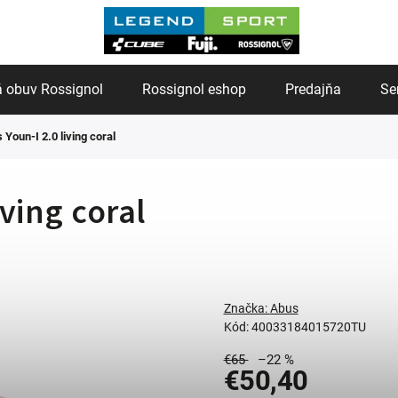
 obuv Rossignol
Rossignol eshop
Predajňa
Se
 Youn-I 2.0 living coral
iving coral
Značka:
Abus
Kód:
40033184015720TU
€65
–22 %
€50,40