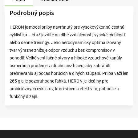
Podrobný popis
HERON je model prilby navrhnutý pre vysokovýkonnú cestnú
cyklistiku – či už jazdíte na dlhé vzdialenosti, vysoké rýchlosti
alebo denné tréningy. Jeho aerodynamicky optimalizovaný
tvar výrazne znižuje odpor vzduchu bez kompromisov v
pohodlí. Veľké ventilačné otvory a hlboké vzduchové kanály
usmerňujú prúdenie vzduchu cez hlavu, aby zabránili
prehrievaniu aj počas horúcich a dlhých stúpaní. Prilba váži len
265 g a je pozoruhodne ľahká. HERON je ideálny pre
ambicióznych cyklistov, ktorí si cenia efektivitu, pohodlie a
funkčný dizajn.