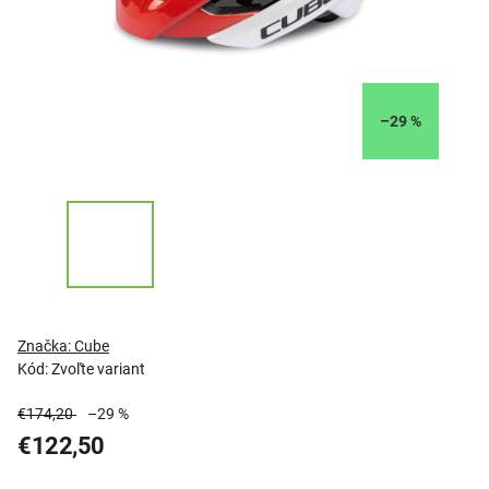
–29 %
Značka:
Cube
Kód:
Zvoľte variant
€174,20
–29 %
€122,50