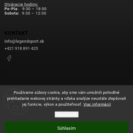
Otváracie hodiny:
Po-Pia
: 9:30 – 18:00
Sobota:
9:30 – 12:00
KONTAKT
info
@
legendsport.sk
+421 918 891 425
Facebook
Používame súbory cookie, aby sme vám umožnili pohodlné
prehliadanie webovej stránky a vďaka analýze neustále zlepšovali
Copyright 2026
legendsport.sk
. Všetky práva vyhradené.
jej funkcie, výkon a použiteľnosť.
Viac informácií
Upraviť nastavenie cookies
Nastavenie
Grafický návrh vytvořil a nakódoval
Shoptak.cz
Súhlasím
Vytvoril Shoptet