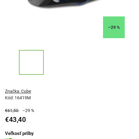
–29 %
Značka:
Cube
Kód:
16419M
€61,50
–29 %
€43,40
Veľkosť prilby