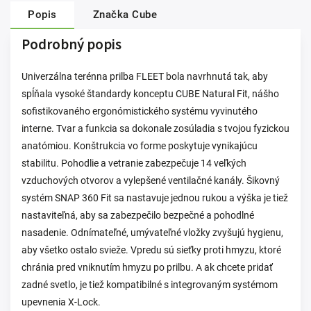
Popis
Značka
Cube
Podrobný popis
Univerzálna terénna prilba FLEET bola navrhnutá tak, aby
spĺňala vysoké štandardy konceptu CUBE Natural Fit, nášho
sofistikovaného ergonómistického systému vyvinutého
interne. Tvar a funkcia sa dokonale zosúladia s tvojou fyzickou
anatómiou. Konštrukcia vo forme poskytuje vynikajúcu
stabilitu. Pohodlie a vetranie zabezpečuje 14 veľkých
vzduchových otvorov a vylepšené ventilačné kanály. Šikovný
systém SNAP 360 Fit sa nastavuje jednou rukou a výška je tiež
nastaviteľná, aby sa zabezpečilo bezpečné a pohodlné
nasadenie. Odnímateľné, umývateľné vložky zvyšujú hygienu,
aby všetko ostalo svieže. Vpredu sú sieťky proti hmyzu, ktoré
chránia pred vniknutím hmyzu po prilbu. A ak chcete pridať
zadné svetlo, je tiež kompatibilné s integrovaným systémom
upevnenia X-Lock.