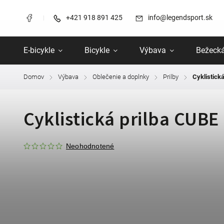
+421 918 891 425
info@legendsport.sk
E-bicykle
Bicykle
Výbava
Bežecká
Domov
Výbava
Oblečenie a doplnky
Prilby
Cyklistick
/
/
/
/
Cyklistická prilba CUB
Neohodnotené