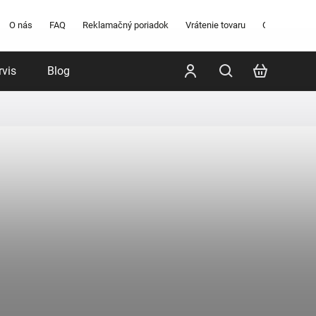
O nás
FAQ
Reklamačný poriadok
Vrátenie tovaru
Obchodné po
rvis
Blog
Poradenstvo
Značky