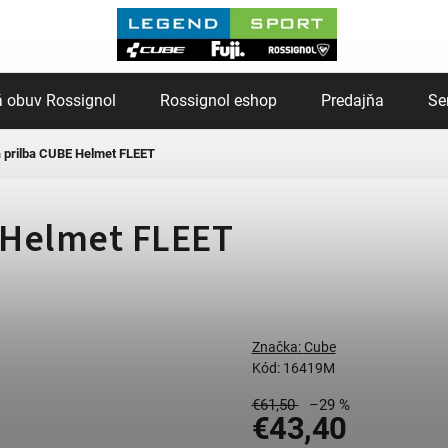
 obuv Rossignol
Rossignol eshop
Predajňa
Se
á prilba CUBE Helmet FLEET
E Helmet FLEET
Značka:
Cube
Kód:
16419M
€61,50
–29 %
€43,40