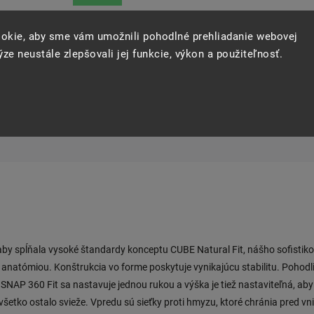
okie, aby sme vám umožnili pohodlné prehliadanie webovej
Opýtať sa
Strážiť
Zdie
ze neustále zlepšovali jej funkcie, výkon a použiteľnosť.
 aby spĺňala vysoké štandardy konceptu CUBE Natural Fit, nášho sofisti
u anatómiou. Konštrukcia vo forme poskytuje vynikajúcu stabilitu. Pohod
 SNAP 360 Fit sa nastavuje jednou rukou a výška je tiež nastaviteľná, a
šetko ostalo svieže. Vpredu sú sieťky proti hmyzu, ktoré chránia pred vn