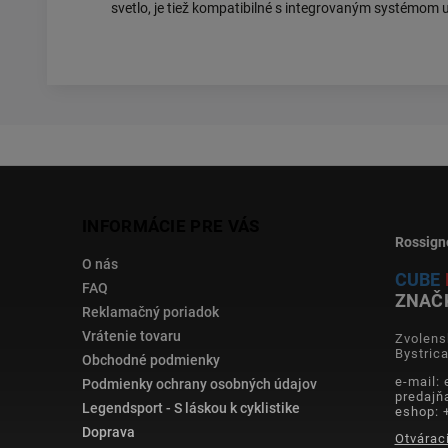
svetlo, je tiež kompatibilné s integrovaným systémom 
INFORMÁCIE PRE VÁS
Rossign
O nás
CUBE
FAQ
ZNAČ
Reklamačný poriadok
Vrátenie tovaru
Zvolens
Bystric
Obchodné podmienky
e-mail:
Podmienky ochrany osobných údajov
predajň
Legendsport - S láskou k cyklistike
eshop: 
Doprava
Otvárac