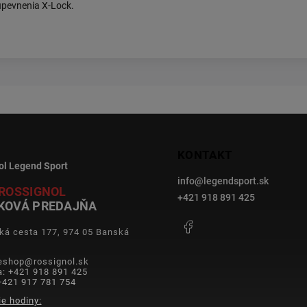
upevnenia X-Lock.
KONTAKT
ol Legend Sport
info
@
legendsport.sk
ROSSIGNOL
+421 918 891 425
KOVÁ PREDAJŇA
Facebook
ká cesta 177, 974 05 Banská
a
 eshop@rossignol.sk
a: +421 918 891 425
+421 917 781 754
ie hodiny: