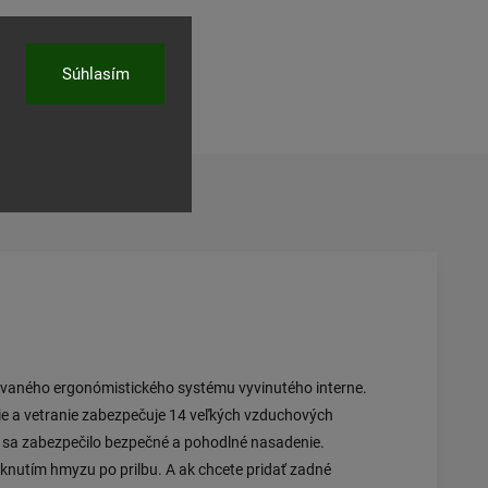
ľať
Súhlasím
kovaného ergonómistického systému vyvinutého interne.
lie a vetranie zabezpečuje 14 veľkých vzduchových
by sa zabezpečilo bezpečné a pohodlné nasadenie.
iknutím hmyzu po prilbu. A ak chcete pridať zadné