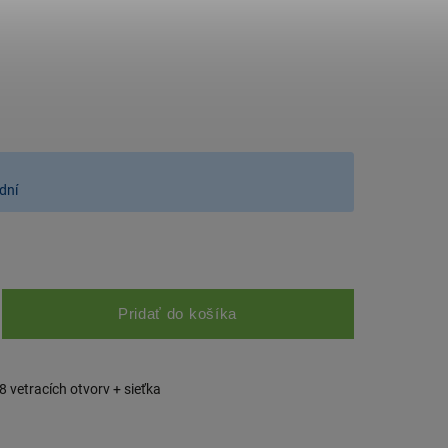
dní
Pridať do košíka
8 vetracích otvorv + sieťka