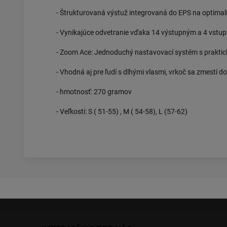
- Štrukturovaná výstuž integrovaná do EPS na optimaliz
- Vynikajúce odvetranie vďaka 14 výstupným a 4 vst
- Zoom Ace: Jednoduchý nastavovací systém s praktic
- Vhodná aj pre ľudí s dlhými vlasmi, vrkoč sa zmestí do
- hmotnosť: 270 gramov
- Veľkosti: S ( 51-55) , M ( 54-58), L (57-62)