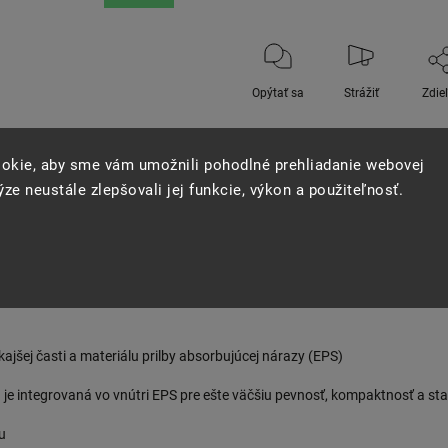
Opýtať sa
Strážiť
Zdie
okie, aby sme vám umožnili pohodlné prehliadanie webovej
ze neustále zlepšovali jej funkcie, výkon a použiteľnosť.
kajšej časti a materiálu prilby absorbujúcej nárazy (EPS)
á je integrovaná vo vnútri EPS pre ešte väčšiu pevnosť, kompaktnosť a stabi
u