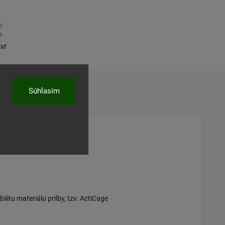
ľať
Súhlasím
litu materiálu prilby, tzv. ActiCage