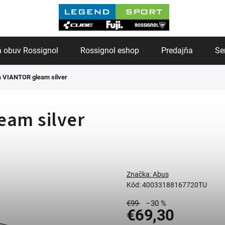
 obuv Rossignol
Rossignol eshop
Predajňa
Se
a VIANTOR gleam silver
eam silver
Značka:
Abus
Kód:
40033188167720TU
€99
–30 %
€69,30