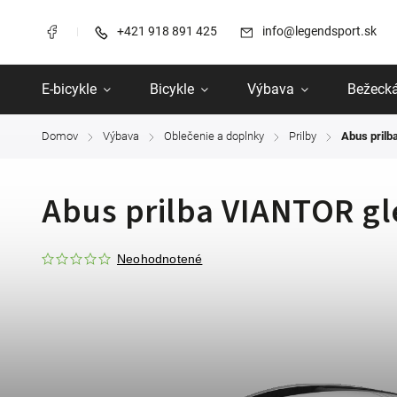
+421 918 891 425
info@legendsport.sk
E-bicykle
Bicykle
Výbava
Bežecká
Domov
Výbava
Oblečenie a doplnky
Prilby
Abus prilb
/
/
/
/
Abus prilba VIANTOR gl
Neohodnotené