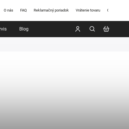
O nás
FAQ
Reklamačný poriadok
Vrátenie tovaru
Obchodné po
rvis
Blog
Poradenstvo
Značky