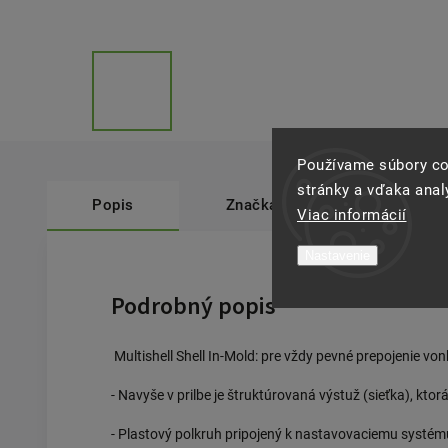
Používame súbory co
stránky a vďaka analý
Popis
Značka
Abus
Viac informácií
Nastavenie
Podrobný popis
Multishell Shell In-Mold: pre vždy pevné prepojenie von
- Navyše v prilbe je štruktúrovaná výstuž (sieťka), ktor
- Plastový polkruh pripojený k nastavovaciemu systém