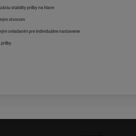
áciu stability prilby na hlave
upným otvorom
kým ovladaním pre individuálne nastavenie
 prilby