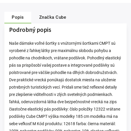
Popis
Značka
Cube
Podrobný popis
Naše dámske voľné šortky s vnútornými šortkami CMPT sú
vyrobené z ľahkej látky pre maximálnu slobodu pohybu a
pohodlie na chodníkoch, vrátane podšívok. Pohodlný elastický
pás sa prispôsobí vašej postave a integrované podšívky sú
polstrované pre väčšie pohodlie na dlhých dobrodružstvách.
Dve praktické vrecká ponúkajú dostatok miesta na uloženie
potrebných turistických vecí. Pridali sme tiež reflexné detaily
pre zlepšenie viditeľnosti v zlých svetelných podmienkach.
ľahká, oderuvzdorná látka dve bezpečnostné vrecká na zips
čiastočne elastický pás podšívky: číslo položky 12322 vrátane
podšívky Cube CMPT výška modelky 185 cm modelka má na
sebe veľkosť M Kód produktu: 12618 farba: čierna materiál: