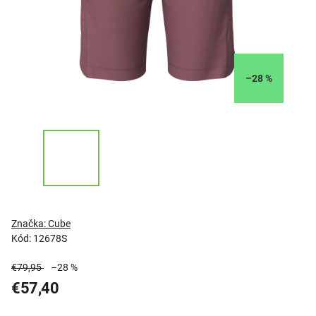
–28 %
Značka:
Cube
Kód:
12678S
€79,95
–28 %
€57,40