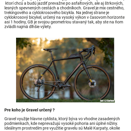
ktorí chcú a budú jazdiť prevažne po asfaltových, ale aj štrkových,
lesných spevnených cestách a chodníkoch. Gravel je mix cestného,
trekingového a cyklokrosového bicykla. Na jednej strane je
cyklokrosový bicykel, určený na vysoký výkon v časovom horizonte
asi 1 hodiny, GB je svojou geometriou stavaný tak, aby ste na ňom
zvládli najmä dlhšie výlety.
Pre koho je Gravel určený ?
Gravel využije hlavne cyklista, ktorý býva vo vhodne zasadených
podmienkach, kde neprevažujú vysoké pohoria ani úplné nížiny.
Ideálnym prostredím pre využitie gravelu sú Malé Karpaty, okolie