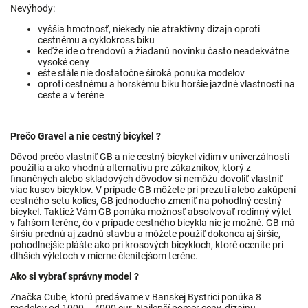
Nevýhody:
vyššia hmotnosť, niekedy nie atraktívny dizajn oproti
cestnému a cyklokross biku
keďže ide o trendovú a žiadanú novinku často neadekvátne
vysoké ceny
ešte stále nie dostatočne široká ponuka modelov
oproti cestnému a horskému biku horšie jazdné vlastnosti na
ceste a v teréne
Prečo Gravel a nie cestný bicykel ?
Dôvod prečo vlastniť GB a nie cestný bicykel vidím v univerzálnosti
použitia a ako vhodnú alternatívu pre zákazníkov, ktorý z
finančných alebo skladových dôvodov si nemôžu dovoliť vlastniť
viac kusov bicyklov. V prípade GB môžete pri prezutí alebo zakúpení
cestného setu kolies, GB jednoducho zmeniť na pohodlný cestný
bicykel. Taktiež Vám GB ponúka možnosť absolvovať rodinný výlet
v ľahšom teréne, čo v prípade cestného bicykla nie je možné. GB má
širšiu prednú aj zadnú stavbu a môžete použiť dokonca aj širšie,
pohodlnejšie plášte ako pri krosových bicykloch, ktoré oceníte pri
dlhších výletoch v mierne členitejšom teréne.
Ako si vybrať správny model ?
Značka Cube, ktorú predávame v Banskej Bystrici ponúka 8
modelov od 1000 – 4000 eur. Najlepší pomer ceny, dizajnu,