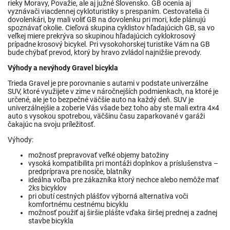
rieky Moravy, Považie, ale aj južné Slovensko. GB ocenia aj
vyznávači viacdennej cykloturistiky s prespaním. Cestovatelia či
dovolenkári, by mali voliť GB na dovolenku pri mori, kde plánujú
spoznávať okolie. Cieľová skupina cyklistov hľadajúcich GB, sa vo
veľkej miere prekrýva so skupinou hľadajúcich cyklokrosový
prípadne krosový bicykel. Pri vysokohorskej turistike Vám na GB
bude chýbať prevod, ktorý by hravo zvládol najnižšie prevody.
Výhody a nevýhody Gravel bicykla
Trieda Gravel je pre porovnanie s autami v podstate univerzálne
SUV, ktoré využijete v zime v náročnejších podmienkach, na ktoré je
určené, ale je to bezpečné väčšie auto na každý deň. SUV je
univerzálnejšie a zoberie Vás všade bez toho aby ste mali extra 4×4
auto s vysokou spotrebou, väčšinu času zaparkované v garáži
čakajúc na svoju príležitosť.
Výhody:
možnosť prepravovať veľké objemy batožiny
vysoká kompatibilita pri montáži doplnkov a príslušenstva –
predpríprava pre nosiče, blatníky
ideálna voľba pre zákazníka ktorý nechce alebo nemôže mať
2ks bicyklov
pri obutí cestných plášťov výborná alternatíva voči
komfortnému cestnému bicyklu
možnosť použiť aj širšie plášte vďaka širšej prednej a zadnej
stavbe bicykla