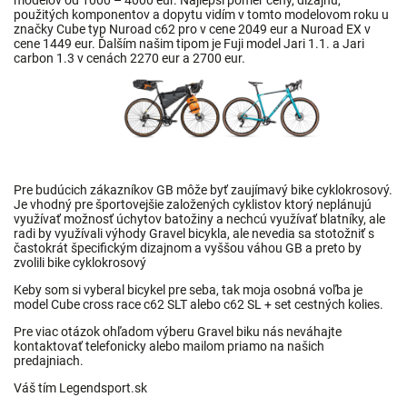
použitých komponentov a dopytu vidím v tomto modelovom roku u
značky Cube typ Nuroad c62 pro v cene 2049 eur a Nuroad EX v
cene 1449 eur. Ďalším našim tipom je Fuji model Jari 1.1. a Jari
carbon 1.3 v cenách 2270 eur a 2700 eur.
Pre budúcich zákazníkov GB môže byť zaujímavý bike cyklokrosový.
Je vhodný pre športovejšie založených cyklistov ktorý neplánujú
využívať možnosť úchytov batožiny a nechcú využívať blatníky, ale
radi by využívali výhody Gravel bicykla, ale nevedia sa stotožniť s
častokrát špecifickým dizajnom a vyššou váhou GB a preto by
zvolili bike cyklokrosový
Keby som si vyberal bicykel pre seba, tak moja osobná voľba je
model Cube cross race c62 SLT alebo c62 SL + set cestných kolies.
Pre viac otázok ohľadom výberu Gravel biku nás neváhajte
kontaktovať telefonicky alebo mailom priamo na
našich
predajniach
.
Váš tím Legendsport.sk