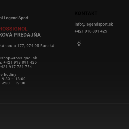
KONTAKT
ol Legend Sport
info
@
legendsport.sk
ROSSIGNOL
+421 918 891 425
KOVÁ PREDAJŇA
Facebook
ká cesta 177, 974 05 Banská
a
 eshop@rossignol.sk
a: +421 918 891 425
+421 917 781 754
ie hodiny:
 9:30 – 18:00
9:30 – 12:00