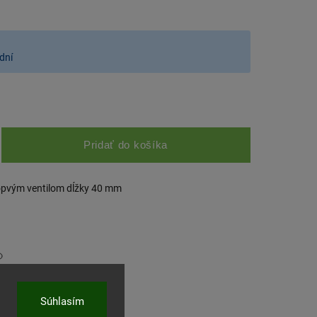
dní
Pridať do košíka
opvým ventilom dĺžky 40 mm
ľať
Súhlasím