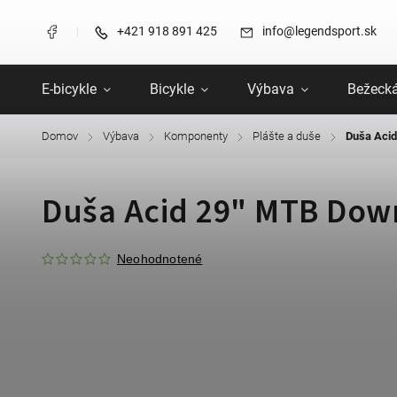
+421 918 891 425
info@legendsport.sk
E-bicykle
Bicykle
Výbava
Bežecká
Domov
Výbava
Komponenty
Plášte a duše
Duša Acid
/
/
/
/
Duša Acid 29" MTB Dow
Neohodnotené