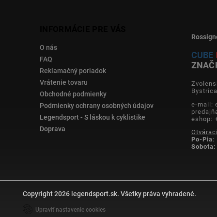
INFORMÁCIE PRE VÁS
Rossign
O nás
CUBE
FAQ
ZNAČ
Reklamačný poriadok
Vrátenie tovaru
Zvolens
Bystric
Obchodné podmienky
e-mail:
Podmienky ochrany osobných údajov
predajň
Legendsport - S láskou k cyklistike
eshop: 
Doprava
Otvárac
Po-Pia
:
Sobota:
Copyright 2026
legendsport.sk
. Všetky práva vyhradené.
Upraviť nastavenie cookies