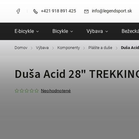
+421 918 891 425
info@legendsport.sk
E-bicykle
Bicykle
Výbava
Bežecká
Domov
Výbava
Komponenty
Plášte a duše
Duša Aci
/
/
/
/
Duša Acid 28" TREKKIN
Neohodnotené