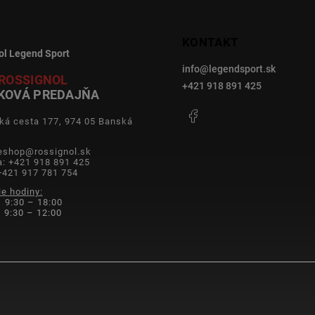
KONTAKT
ol Legend Sport
info
@
legendsport.sk
ROSSIGNOL
+421 918 891 425
KOVÁ PREDAJŇA
Facebook
ká cesta 177, 974 05 Banská
a
 eshop@rossignol.sk
a: +421 918 891 425
+421 917 781 754
ie hodiny:
 9:30 – 18:00
9:30 – 12:00