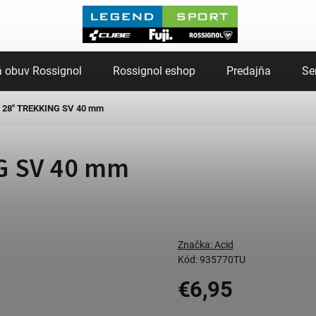
 obuv Rossignol
Rossignol eshop
Predajňa
Se
d 28" TREKKING SV 40 mm
G SV 40 mm
Značka:
Acid
Kód:
935770TU
€6,95