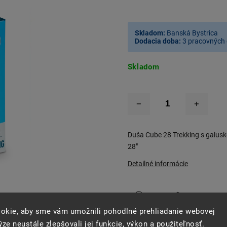
Skladom:
Banská Bystrica
Dodacia doba:
3 pracovných 
Skladom
Duša Cube 28 Trekking s galusk
28"
Detailné informácie
okie, aby sme vám umožnili pohodlné prehliadanie webovej
Opýtať sa
Strážiť
Zdie
ze neustále zlepšovali jej funkcie, výkon a použiteľnosť.