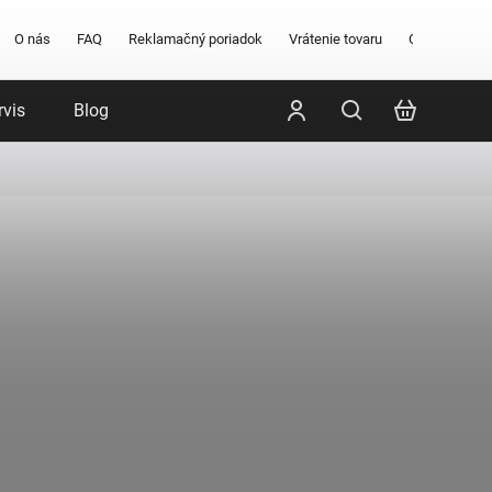
O nás
FAQ
Reklamačný poriadok
Vrátenie tovaru
Obchodné po
rvis
Blog
Poradenstvo
Značky