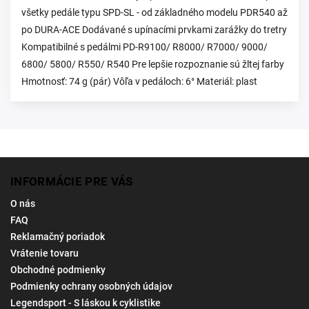
všetky pedále typu SPD-SL - od základného modelu PDR540 až
po DURA-ACE Dodávané s upínacími prvkami zarážky do tretry
Kompatibilné s pedálmi PD-R9100/ R8000/ R7000/ 9000/
6800/ 5800/ R550/ R540 Pre lepšie rozpoznanie sú žltej farby
Hmotnosť: 74 g (pár) Vôľa v pedáloch: 6° Materiál: plast
INFORMÁCIE PRE VÁS
O nás
FAQ
Reklamačný poriadok
Vrátenie tovaru
Obchodné podmienky
Podmienky ochrany osobných údajov
Legendsport - S láskou k cyklistike