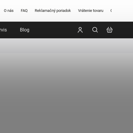
O nás
FAQ
Reklamačný poriadok
Vrátenie tovaru
Obchodné po
rvis
Blog
Poradenstvo
Značky