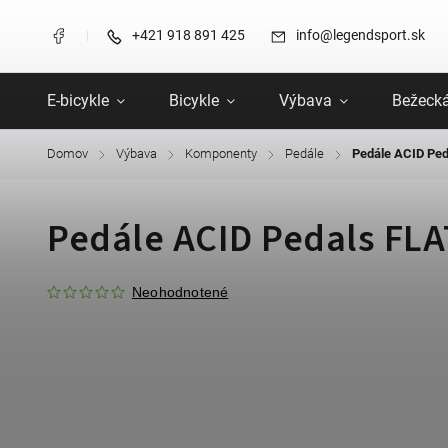
+421 918 891 425
info@legendsport.sk
E-bicykle
Bicykle
Výbava
Bežecká
Domov
Výbava
Komponenty
Pedále
Pedále ACID Ped
/
/
/
/
Pedále ACID Pedals FLA
Neohodnotené