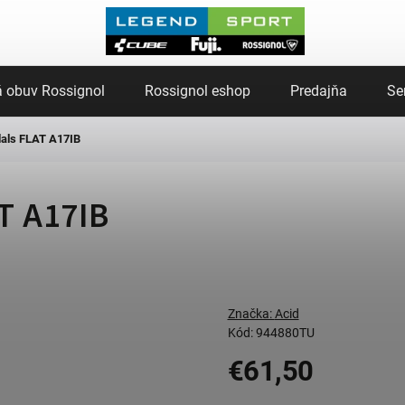
 obuv Rossignol
Rossignol eshop
Predajňa
Se
als FLAT A17IB
T A17IB
Značka:
Acid
Kód:
944880TU
€61,50