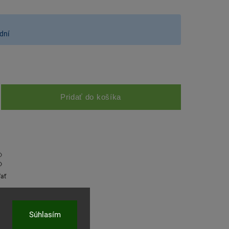
dní
Pridať do košíka
ľať
Súhlasím