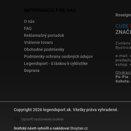
INFORMÁCIE PRE VÁS
Rossign
O nás
CUBE
FAQ
ZNAČ
Reklamačný poriadok
Vrátenie tovaru
Zvolens
Bystric
Obchodné podmienky
e-mail:
Podmienky ochrany osobných údajov
predajň
Legendsport - S láskou k cyklistike
eshop: 
Doprava
Otvárac
Po-Pia
:
Sobota:
Copyright 2026
legendsport.sk
. Všetky práva vyhradené.
Upraviť nastavenie cookies
Grafický návrh vytvořil a nakódoval
Shoptak.cz