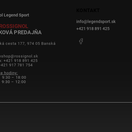
KONTAKT
ol Legend Sport
info
@
legendsport.sk
ROSSIGNOL
+421 918 891 425
KOVÁ PREDAJŇA
Facebook
ká cesta 177, 974 05 Banská
a
 eshop@rossignol.sk
a: +421 918 891 425
+421 917 781 754
ie hodiny:
 9:30 – 18:00
9:30 – 12:00