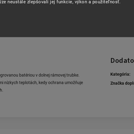
Opýtať sa
Strážiť
Zdie
ze neustále zlepšovali jej funkcie, výkon a použiteľnosť.
Dodato
Kategória
:
egrovanou batériou v dolnej rámovej trubke.
veľmi nízkych teplotách, kedy ochrana umožňuje
Značka dopl
h.