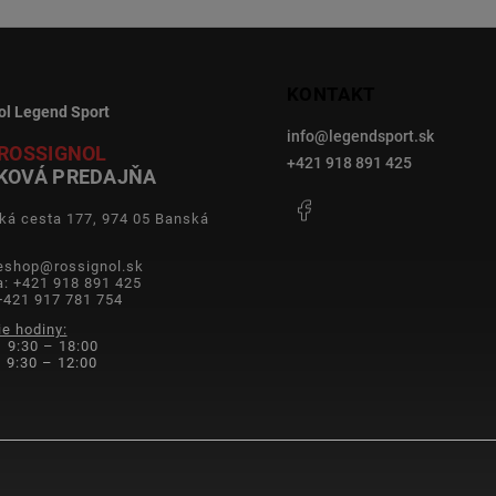
KONTAKT
ol Legend Sport
info
@
legendsport.sk
ROSSIGNOL
+421 918 891 425
KOVÁ PREDAJŇA
Facebook
ká cesta 177, 974 05 Banská
a
 eshop@rossignol.sk
a: +421 918 891 425
+421 917 781 754
ie hodiny:
 9:30 – 18:00
9:30 – 12:00