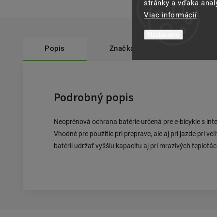
stránky a vďaka analý
Viac informácií
Nastavenie
Popis
Značka
Contec
Podrobný popis
Neoprénová ochrana batérie určená pre e-bicykle s int
Vhodné pre použitie pri preprave, ale aj pri jazde pri 
batérii udržať vyššiu kapacitu aj pri mrazivých teplotác