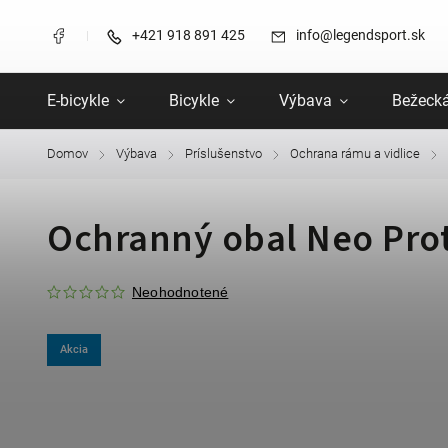
+421 918 891 425
info@legendsport.sk
E-bicykle
Bicykle
Výbava
Bežecká
Domov
Výbava
Príslušenstvo
Ochrana rámu a vidlice
/
/
/
/
Ochranný obal Neo Pro
Neohodnotené
Akcia