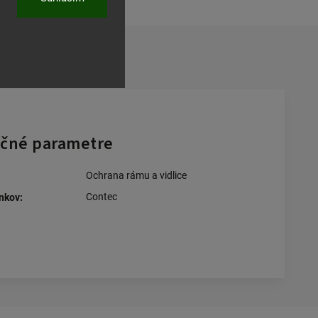
ľať
čné parametre
Ochrana rámu a vidlice
Contec
nkov
: