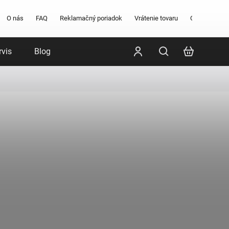
O nás
FAQ
Reklamačný poriadok
Vrátenie tovaru
Obchodné po
rvis
Blog
Poradenstvo
Značky