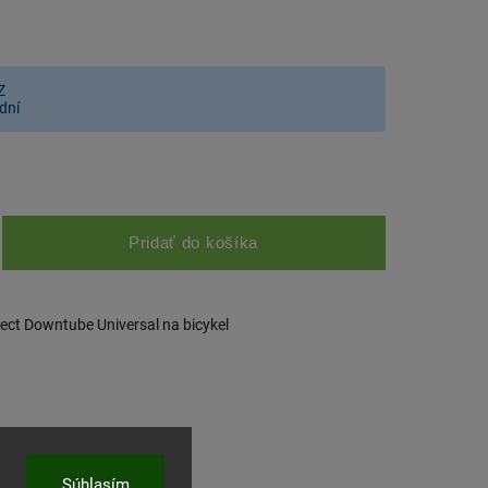
Z
dní
Pridať do košíka
ct Downtube Universal na bicykel
Súhlasím