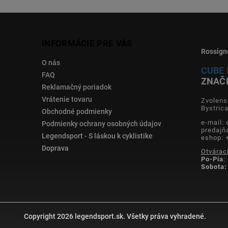
INFORMÁCIE PRE VÁS
Rossign
O nás
CUBE
FAQ
ZNAČ
Reklamačný poriadok
Vrátenie tovaru
Zvolens
Bystric
Obchodné podmienky
e-mail:
Podmienky ochrany osobných údajov
predajň
Legendsport - S láskou k cyklistike
eshop: 
Doprava
Otvárac
Po-Pia
:
Sobota:
Copyright 2026
legendsport.sk
. Všetky práva vyhradené.