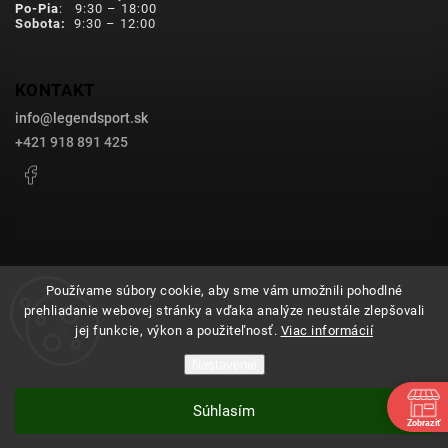
Po-Pia
: 9:30 – 18:00
Sobota:
9:30 – 12:00
KONTAKT
info
@
legendsport.sk
+421 918 891 425
Facebook
Používame súbory cookie, aby sme vám umožnili pohodlné
prehliadanie webovej stránky a vďaka analýze neustále zlepšovali
Copyright 2026
legendsport.sk
. Všetky práva vyhradené.
jej funkcie, výkon a použiteľnosť.
Viac informácií
Upraviť nastavenie cookies
Nastavenie
Grafický návrh vytvořil a nakódoval
Shoptak.cz
Súhlasím
Vytvoril Shoptet
Zobraziť