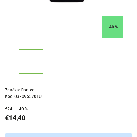
–40 %
Značka:
Contec
Kód:
037095570TU
€24
–40 %
€14,40