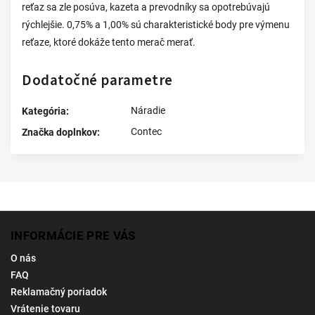
reťaz sa zle posúva, kazeta a prevodníky sa opotrebúvajú
rýchlejšie. 0,75% a 1,00% sú charakteristické body pre výmenu
reťaze, ktoré dokáže tento merač merať.
Dodatočné parametre
Náradie
Kategória
:
Contec
Značka doplnkov
:
INFORMÁCIE PRE VÁS
O nás
FAQ
Reklamačný poriadok
Vrátenie tovaru