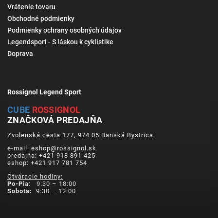
Vrátenie tovaru
Obchodné podmienky
Podmienky ochrany osobných údajov
Legendsport - S láskou k cyklistike
Doprava
Rossignol Legend Sport
CUBE
ROSSIGNOL
ZNAČKOVÁ PREDAJŇA
Zvolenská cesta 177, 974 05 Banská Bystrica
e-mail: eshop@rossignol.sk
predajňa: +421 918 891 425
eshop: +421 917 781 754
Otváracie hodiny:
Po-Pia
: 9:30 – 18:00
Sobota:
9:30 – 12:00