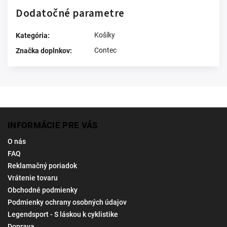
Dodatočné parametre
Košíky
Kategória
:
Contec
Značka doplnkov
:
INFORMÁCIE PRE VÁS
O nás
FAQ
Reklamačný poriadok
Vrátenie tovaru
Obchodné podmienky
Podmienky ochrany osobných údajov
Legendsport - S láskou k cyklistike
Doprava