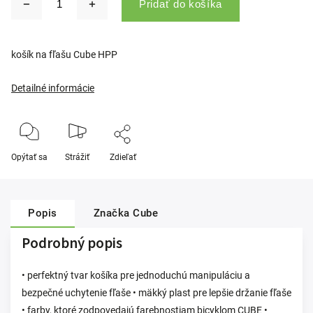
Pridať do košíka
košík na fľašu Cube HPP
Detailné informácie
Opýtať sa
Strážiť
Zdieľať
Popis
Značka
Cube
Podrobný popis
• perfektný tvar košíka pre jednoduchú manipuláciu a
bezpečné uchytenie fľaše • mäkký plast pre lepšie držanie fľaše
• farby, ktoré zodpovedajú farebnostiam bicyklom CUBE •