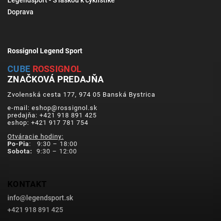
Legendsport - S láskou k cyklistike
Doprava
Rossignol Legend Sport
CUBE
ROSSIGNOL
ZNAČKOVÁ PREDAJŇA
Zvolenská cesta 177, 974 05 Banská Bystrica
e-mail: eshop@rossignol.sk
predajňa: +421 918 891 425
eshop: +421 917 781 754
Otváracie hodiny:
Po-Pia
: 9:30 – 18:00
Sobota:
9:30 – 12:00
KONTAKT
info
@
legendsport.sk
+421 918 891 425