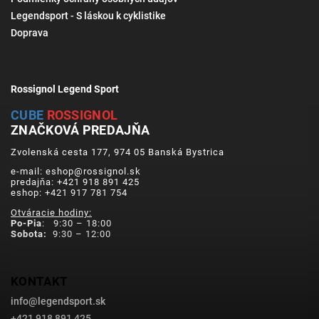
Legendsport - S láskou k cyklistike
Doprava
Rossignol Legend Sport
CUBE
ROSSIGNOL
ZNAČKOVÁ PREDAJŇA
Zvolenská cesta 177, 974 05 Banská Bystrica
e-mail: eshop@rossignol.sk
predajňa: +421 918 891 425
eshop: +421 917 781 754
Otváracie hodiny:
Po-Pia
: 9:30 – 18:00
Sobota:
9:30 – 12:00
KONTAKT
info
@
legendsport.sk
+421 918 891 425