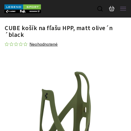
CUBE košík na fľašu HPP, matt olive´n
´black
Neohodnotené