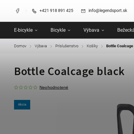
+421 918 891 425
info@legendsport.sk
E-bicykle
Bicykle
Výbava
Bežecká
Domov
Výbava
Príslušenstvo
Košíky
Bottle Coalcage
/
/
/
/
Bottle Coalcage black
Neohodnotené
Akcia