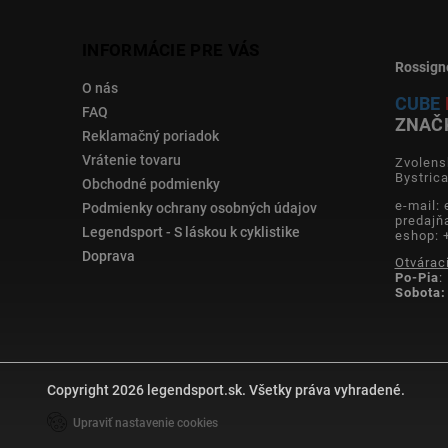
INFORMÁCIE PRE VÁS
Rossign
O nás
CUBE
FAQ
ZNAČ
Reklamačný poriadok
Vrátenie tovaru
Zvolens
Bystric
Obchodné podmienky
e-mail:
Podmienky ochrany osobných údajov
predajň
Legendsport - S láskou k cyklistike
eshop: 
Doprava
Otvárac
Po-Pia
:
Sobota:
Copyright 2026
legendsport.sk
. Všetky práva vyhradené.
Upraviť nastavenie cookies