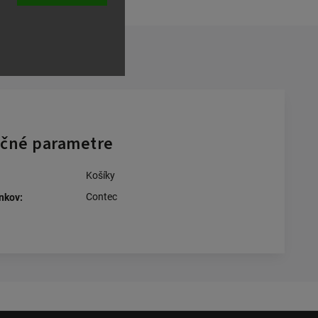
ľať
čné parametre
Košíky
Contec
nkov
: