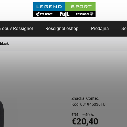
 obuv Rossignol
Rossignol eshop
Predajňa
Se
 black
Značka:
Contec
Kód:
031945030TU
€34
–40 %
€20,40