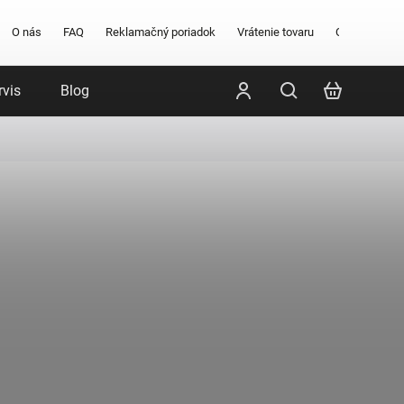
O nás
FAQ
Reklamačný poriadok
Vrátenie tovaru
Obchodné po
rvis
Blog
Poradenstvo
Značky