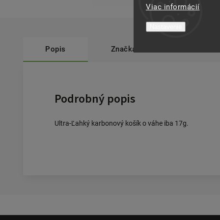
Viac informácií
Nastavenie
Popis
Značka
Contec
Podrobný popis
Ultra-Ľahký karbonový košík o váhe iba 17g.