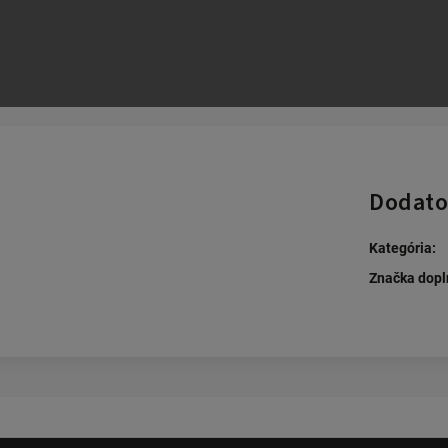
Opýtať sa
Strážiť
Zdie
Dodato
Kategória
:
Značka dopl