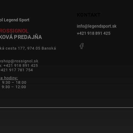
KONTAKT
ol Legend Sport
info
@
legendsport.sk
ROSSIGNOL
+421 918 891 425
KOVÁ PREDAJŇA
Facebook
ká cesta 177, 974 05 Banská
a
 eshop@rossignol.sk
a: +421 918 891 425
+421 917 781 754
ie hodiny:
 9:30 – 18:00
9:30 – 12:00