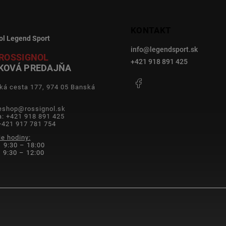
KONTAKT
ol Legend Sport
info
@
legendsport.sk
ROSSIGNOL
+421 918 891 425
KOVÁ PREDAJŇA
Facebook
ká cesta 177, 974 05 Banská
a
 eshop@rossignol.sk
a: +421 918 891 425
+421 917 781 754
ie hodiny:
 9:30 – 18:00
9:30 – 12:00