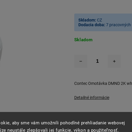
Skladom:
CZ
Dodacia doba:
7 pracovných 
Skladom
Contec Omotávka DMND 2K whit
Detailné informácie
okie, aby sme vám umožnili pohodlné prehliadanie webovej
–40 %
Opýtať sa
Strážiť
Zdie
ze neustále zlepšovali jej funkcie, výkon a použiteľnosť.