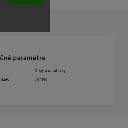
čné parametre
Gripy a omotávky
Contec
nkov
: