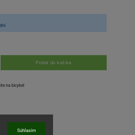
dní
Pridať do košíka
e na bicykel
Súhlasím
ľať