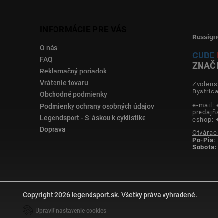
INFORMÁCIE PRE VÁS
Rossign
O nás
CUBE
FAQ
ZNAČ
Reklamačný poriadok
Vrátenie tovaru
Zvolens
Bystric
Obchodné podmienky
e-mail:
Podmienky ochrany osobných údajov
predajň
Legendsport - S láskou k cyklistike
eshop: 
Doprava
Otvárac
Po-Pia
:
Sobota:
Copyright 2026
legendsport.sk
. Všetky práva vyhradené.
Upraviť nastavenie cookies