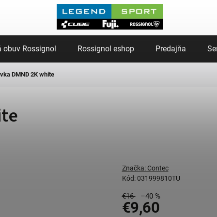
 obuv Rossignol
Rossignol eshop
Predajňa
Se
vka DMND 2K white
te
Značka:
Contec
Kód:
031999810TU
€16
–40 %
€9,60