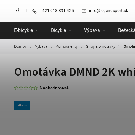
+421 918 891 425
info@legendsport.sk
E-bicykle
Bicykle
Výbava
Bežecká
Domov
Výbava
Komponenty
Gripy a omotávky
Omotá
/
/
/
/
Omotávka DMND 2K whi
Neohodnotené
Akcia