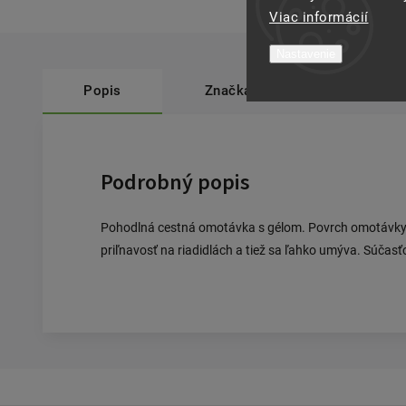
Viac informácií
Nastavenie
Popis
Značka
Contec
Podrobný popis
Pohodlná cestná omotávka s gélom. Povrch omotávky j
priľnavosť na riadidlách a tiež sa ľahko umýva. Súčasť