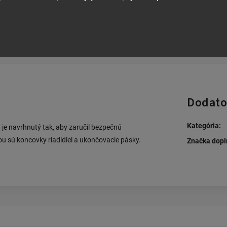
Dodato
Kategória
:
e navrhnutý tak, aby zaručil bezpečnú
ou sú koncovky riadidiel a ukončovacie pásky.
Značka dopl