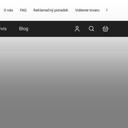
O nás
FAQ
Reklamačný poriadok
Vrátenie tovaru
Obchodné po
rvis
Blog
Poradenstvo
Značky