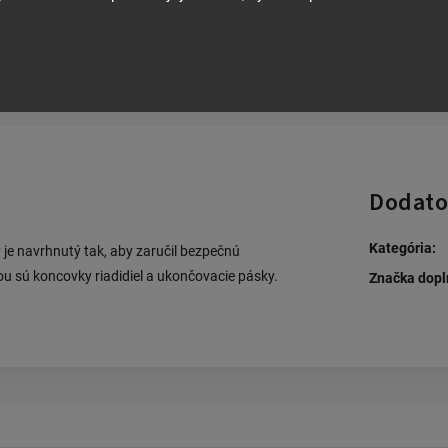
Opýtať sa
Strážiť
Zdie
Dodato
Kategória
:
e navrhnutý tak, aby zaručil bezpečnú
ou sú koncovky riadidiel a ukončovacie pásky.
Značka dopl