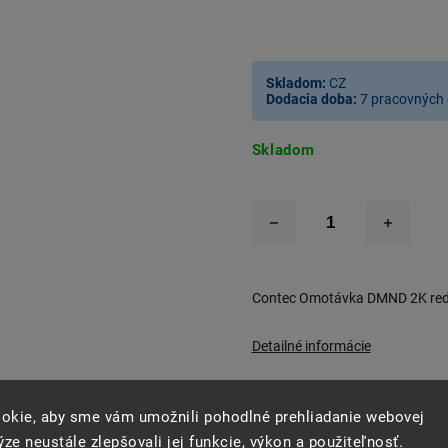
Skladom:
CZ
Dodacia doba:
7 pracovných 
Skladom
Contec Omotávka DMND 2K red 
Detailné informácie
okie, aby sme vám umožnili pohodlné prehliadanie webovej
–40 %
ze neustále zlepšovali jej funkcie, výkon a použiteľnosť.