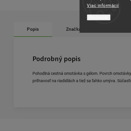
Viac informácií
Nastavenie
Popis
Značka
Contec
Podrobný popis
Pohodlná cestná omotávka s gélom. Povrch omotávky j
priľnavosť na riadidlách a tiež sa ľahko umýva. Súčasť