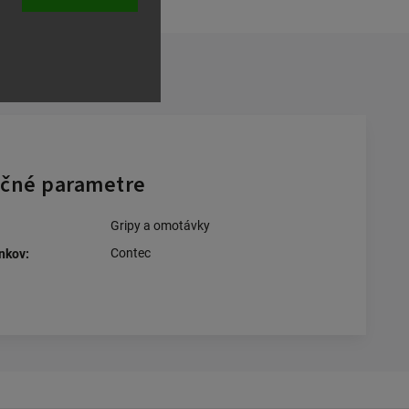
ľať
čné parametre
Gripy a omotávky
Contec
nkov
: