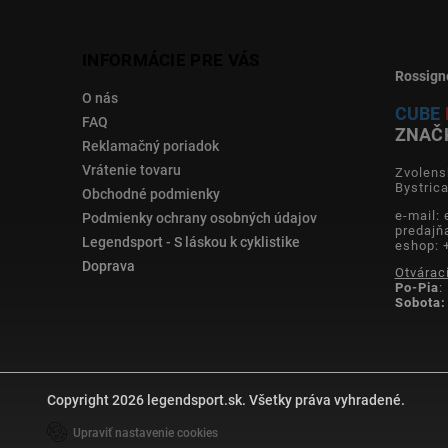
INFORMÁCIE PRE VÁS
Rossign
O nás
CUBE
FAQ
ZNAČ
Reklamačný poriadok
Vrátenie tovaru
Zvolens
Bystric
Obchodné podmienky
e-mail:
Podmienky ochrany osobných údajov
predajň
Legendsport - S láskou k cyklistike
eshop: 
Doprava
Otvárac
Po-Pia
:
Sobota:
Copyright 2026
legendsport.sk
. Všetky práva vyhradené.
Upraviť nastavenie cookies