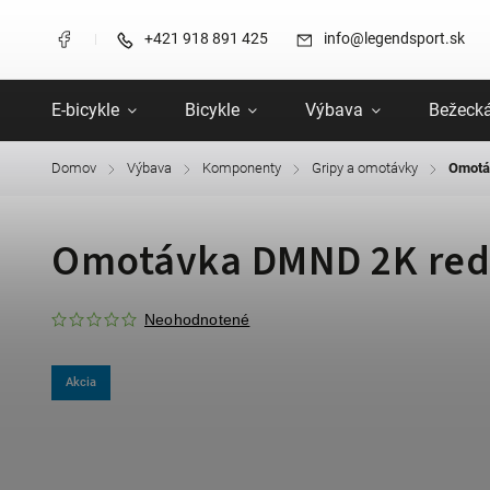
+421 918 891 425
info@legendsport.sk
E-bicykle
Bicykle
Výbava
Bežecká
Domov
Výbava
Komponenty
Gripy a omotávky
Omotá
/
/
/
/
Omotávka DMND 2K red
Neohodnotené
Akcia