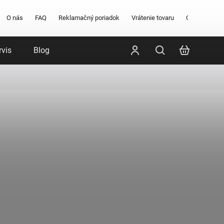
O nás
FAQ
Reklamačný poriadok
Vrátenie tovaru
Obchodné po
rvis
Blog
Poradenstvo
Značky