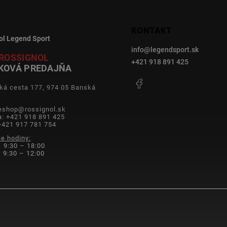
KONTAKT
ol Legend Sport
info
@
legendsport.sk
ROSSIGNOL
+421 918 891 425
KOVÁ PREDAJŇA
Facebook
ká cesta 177, 974 05 Banská
a
 eshop@rossignol.sk
a: +421 918 891 425
+421 917 781 754
ie hodiny:
 9:30 – 18:00
9:30 – 12:00