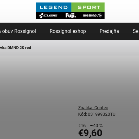
 obuv Rossignol
Rossignol eshop
Predajňa
Se
vka DMND 2K red
Značka:
Contec
Kód:
031999320TU
€16
–40 %
€9,60