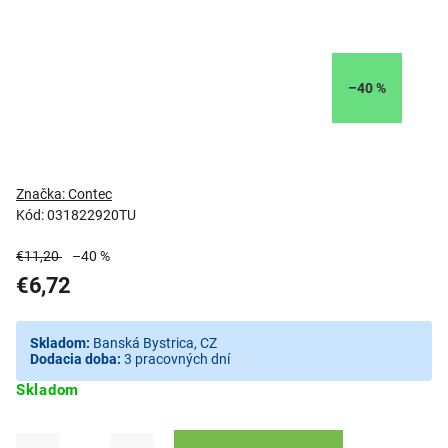
–40 %
Značka:
Contec
Kód:
031822920TU
€11,20
–40 %
€6,72
Skladom:
Banská Bystrica, CZ
Dodacia doba:
3 pracovných dní
Skladom