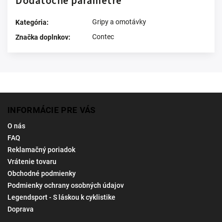
Dodatočné parametre
Gripy a omotávky
Kategória
:
Contec
Značka doplnkov
:
INFORMÁCIE PRE VÁS
O nás
FAQ
Reklamačný poriadok
Vrátenie tovaru
Obchodné podmienky
Podmienky ochrany osobných údajov
Legendsport - S láskou k cyklistike
Doprava