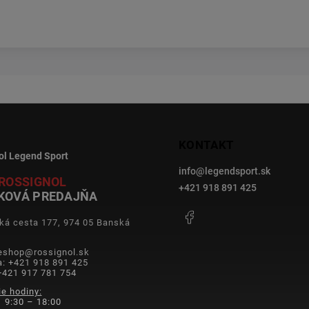
KONTAKT
ol Legend Sport
info
@
legendsport.sk
ROSSIGNOL
+421 918 891 425
KOVÁ PREDAJŇA
Facebook
ká cesta 177, 974 05 Banská
a
 eshop@rossignol.sk
a: +421 918 891 425
+421 917 781 754
ie hodiny:
 9:30 – 18:00