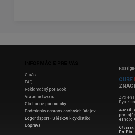
INFORMÁCIE PRE VÁS
Rossign
O nás
CUBE
FAQ
ZNAČ
Reklamačný poriadok
Vrátenie tovaru
Zvolens
Bystric
Obchodné podmienky
e-mail:
Podmienky ochrany osobných údajov
predajň
Legendsport - S láskou k cyklistike
eshop: 
Doprava
Otvárac
Po-Pia
: