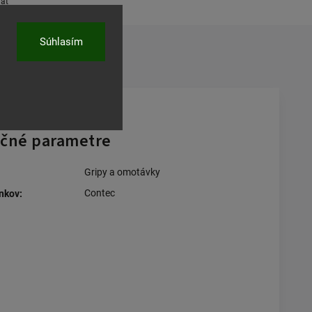
ľať
Súhlasím
čné parametre
Gripy a omotávky
Contec
nkov
: