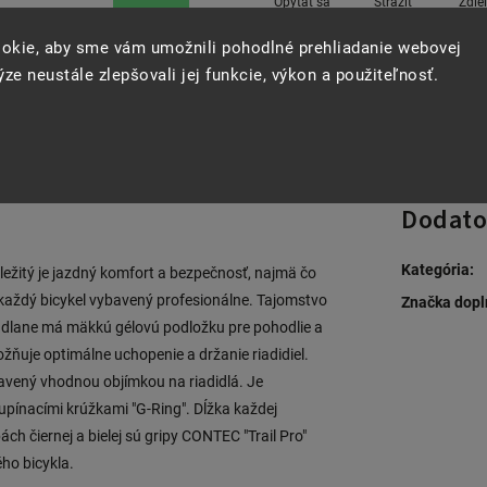
Opýtať sa
Strážiť
Zdie
okie, aby sme vám umožnili pohodlné prehliadanie webovej
ze neustále zlepšovali jej funkcie, výkon a použiteľnosť.
Dodato
Kategória
:
 dôležitý je jazdný komfort a bezpečnosť, najmä čo
ť každý bicykel vybavený profesionálne. Tajomstvo
Značka dopl
 dlane má mäkkú gélovú podložku pre pohodlie a
žňuje optimálne uchopenie a držanie riadidiel.
bavený vhodnou objímkou na riadidlá. Je
upínacími krúžkami "G-Ring". Dĺžka každej
ch čiernej a bielej sú gripy CONTEC "Trail Pro"
ho bicykla.