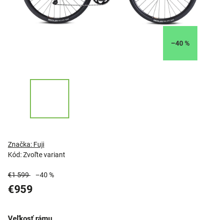
–40 %
Značka:
Fuji
Kód:
Zvoľte variant
€1 599
–40 %
€959
Veľkosť rámu