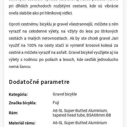
pri dlhších prechodoch rozbitými cestami, kde sú vibrácie
oveľa slabšie ako pri hliníkovej vidlici.
Oproti cestnému bicyklu je gravel všestrannejší, môžete s ním
vyraziť na celodenné výlety, na vžlyty do lesa po štrkových
cestách a malých nerovnostiach. Ak by ste chceli gravel Jari
využiť na 100% na cesty stačí si vymeniť krosové kolesá za
cestné a môžete vyraziť na asfalt. Gravel bicykel využijete aj na
výlety s rodinou po poliach a lesoch, kde cesťák jednoducho
nemá šancu.
Dodatočné parametre
Gravel bicykle
Kategória
:
Fuji
Značka bicykla
:
A6-SL Super-Butted Aluminium,
Rám
:
tapered head tube, BSA68mm BB
A6-SL Super-Butted Aluminium
Materiál rámu
: