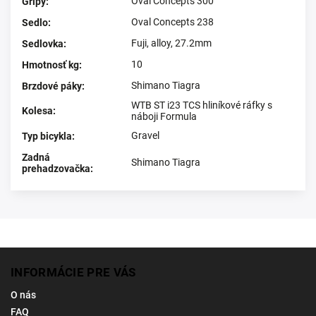
Oval Concepts 300
Gripy
:
Oval Concepts 238
Sedlo
:
Fuji, alloy, 27.2mm
Sedlovka
:
10
Hmotnosť kg
:
Shimano Tiagra
Brzdové páky
:
WTB ST i23 TCS hliníkové ráfky s
Kolesa
:
náboji Formula
Gravel
Typ bicykla
:
Zadná
Shimano Tiagra
prehadzovačka
:
INFORMÁCIE PRE VÁS
O nás
FAQ