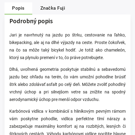
Popis
Značka
Fuji
Podrobný popis
Jari je navrhnutý na jazdu po štrku, cestovanie na ľahko,
bikepacking, ale aj na dlhé výjazdy na ceste. Proste čokoľvek,
na čo sa môže taký bicykel hodiť. Je totiž ako chameleón,
ktorý sa plynulo premení v to, čo práve potrebujete.
Dlhá, uvoľnená geometria poskytuje stabilnú a sebavedomú
jazdu bez ohľadu na terén, čo vám umožní pohodlne brúsiť
štrk alebo zdolávať asfalt po celý deň. Môžete zvoliť pohodlný
vrchný úchop a pri silnejšom vetre sa znížite na spodný
aerodynamický úchop pre menší odpor vzduchu.
Karbónová vidlica v kombinácií s hliníkovým pevným rámom
vám poskytne pohodlie, vidlica perfektne tlmí nárazy a
zabezpečuje maximálny komfort aj na rozbitých, lesných či
štrkových cestách. Výhodu karbónovej vidlice pocítite hlavne