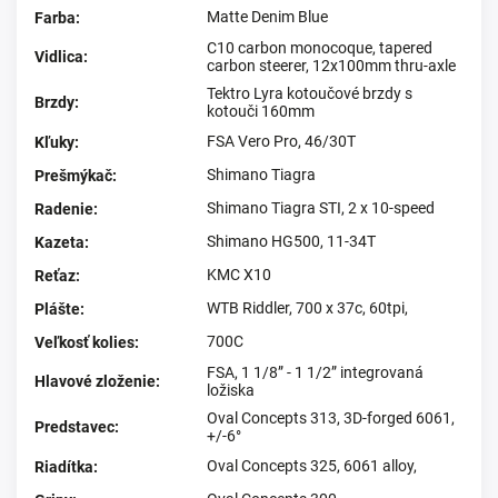
Matte Denim Blue
Farba
:
C10 carbon monocoque, tapered
Vidlica
:
carbon steerer, 12x100mm thru-axle
Tektro Lyra kotoučové brzdy s
Brzdy
:
kotouči 160mm
FSA Vero Pro, 46/30T
Kľuky
:
Shimano Tiagra
Prešmýkač
:
Shimano Tiagra STI, 2 x 10-speed
Radenie
:
Shimano HG500, 11-34T
Kazeta
:
KMC X10
Reťaz
:
WTB Riddler, 700 x 37c, 60tpi,
Plášte
:
700C
Veľkosť kolies
:
FSA, 1 1/8” - 1 1/2” integrovaná
Hlavové zloženie
:
ložiska
Oval Concepts 313, 3D-forged 6061,
Predstavec
:
+/-6°
Oval Concepts 325, 6061 alloy,
Riadítka
: