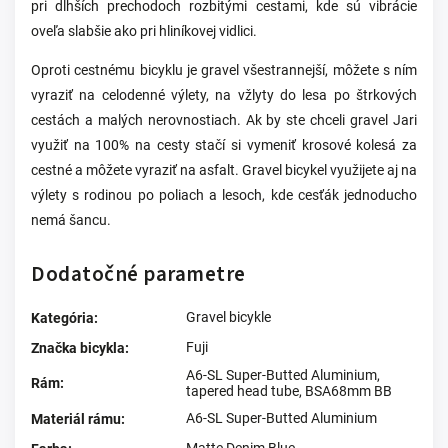
pri dlhších prechodoch rozbitými cestami, kde sú vibrácie
oveľa slabšie ako pri hliníkovej vidlici.
Oproti cestnému bicyklu je gravel všestrannejší, môžete s ním
vyraziť na celodenné výlety, na vžlyty do lesa po štrkových
cestách a malých nerovnostiach. Ak by ste chceli gravel Jari
využiť na 100% na cesty stačí si vymeniť krosové kolesá za
cestné a môžete vyraziť na asfalt. Gravel bicykel využijete aj na
výlety s rodinou po poliach a lesoch, kde cesťák jednoducho
nemá šancu.
Dodatočné parametre
Gravel bicykle
Kategória
:
Fuji
Značka bicykla
:
A6-SL Super-Butted Aluminium,
Rám
:
tapered head tube, BSA68mm BB
A6-SL Super-Butted Aluminium
Materiál rámu
: