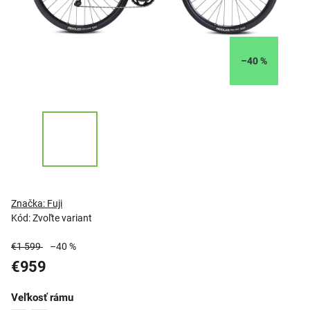
–40 %
Značka:
Fuji
Kód:
Zvoľte variant
€1 599
–40 %
€959
Veľkosť rámu