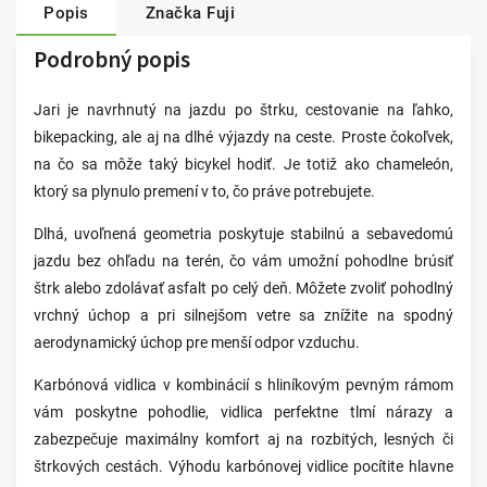
Popis
Značka
Fuji
Podrobný popis
Jari je navrhnutý na jazdu po štrku, cestovanie na ľahko,
bikepacking, ale aj na dlhé výjazdy na ceste. Proste čokoľvek,
na čo sa môže taký bicykel hodiť. Je totiž ako chameleón,
ktorý sa plynulo premení v to, čo práve potrebujete.
Dlhá, uvoľnená geometria poskytuje stabilnú a sebavedomú
jazdu bez ohľadu na terén, čo vám umožní pohodlne brúsiť
štrk alebo zdolávať asfalt po celý deň. Môžete zvoliť pohodlný
vrchný úchop a pri silnejšom vetre sa znížite na spodný
aerodynamický úchop pre menší odpor vzduchu.
Karbónová vidlica v kombinácií s hliníkovým pevným rámom
vám poskytne pohodlie, vidlica perfektne tlmí nárazy a
zabezpečuje maximálny komfort aj na rozbitých, lesných či
štrkových cestách. Výhodu karbónovej vidlice pocítite hlavne