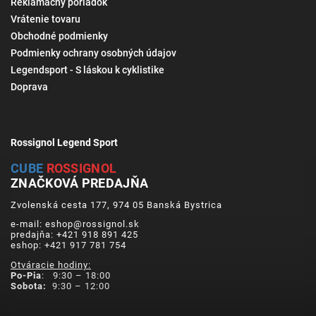
Reklamačný poriadok
Vrátenie tovaru
Obchodné podmienky
Podmienky ochrany osobných údajov
Legendsport - S láskou k cyklistike
Doprava
Rossignol Legend Sport
CUBE
ROSSIGNOL
ZNAČKOVÁ PREDAJŇA
Zvolenská cesta 177, 974 05 Banská Bystrica
e-mail: eshop@rossignol.sk
predajňa: +421 918 891 425
eshop: +421 917 781 754
Otváracie hodiny:
Po-Pia
: 9:30 – 18:00
Sobota:
9:30 – 12:00