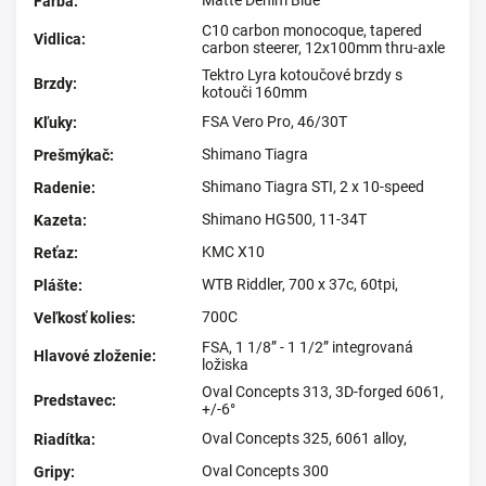
Matte Denim Blue
Farba
:
C10 carbon monocoque, tapered
Vidlica
:
carbon steerer, 12x100mm thru-axle
Tektro Lyra kotoučové brzdy s
Brzdy
:
kotouči 160mm
FSA Vero Pro, 46/30T
Kľuky
:
Shimano Tiagra
Prešmýkač
:
Shimano Tiagra STI, 2 x 10-speed
Radenie
:
Shimano HG500, 11-34T
Kazeta
:
KMC X10
Reťaz
:
WTB Riddler, 700 x 37c, 60tpi,
Plášte
:
700C
Veľkosť kolies
:
FSA, 1 1/8” - 1 1/2” integrovaná
Hlavové zloženie
:
ložiska
Oval Concepts 313, 3D-forged 6061,
Predstavec
:
+/-6°
Oval Concepts 325, 6061 alloy,
Riadítka
:
Oval Concepts 300
Gripy
: