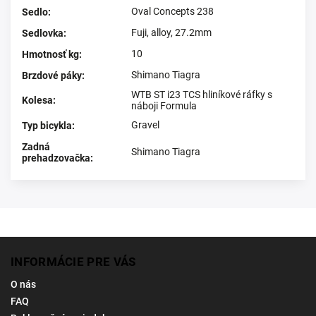
Oval Concepts 238
Sedlo
:
Fuji, alloy, 27.2mm
Sedlovka
:
10
Hmotnosť kg
:
Shimano Tiagra
Brzdové páky
:
WTB ST i23 TCS hliníkové ráfky s
Kolesa
:
náboji Formula
Gravel
Typ bicykla
:
Zadná
Shimano Tiagra
prehadzovačka
:
INFORMÁCIE PRE VÁS
O nás
FAQ