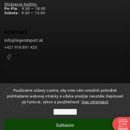
Otváracie hodiny:
Po-Pia
: 9:30 – 18:00
Sobota:
9:30 – 12:00
KONTAKT
info
@
legendsport.sk
+421 918 891 425
Facebook
Používame súbory cookie, aby sme vám umožnili pohodlné
prehliadanie webovej stránky a vďaka analýze neustále zlepšovali
Copyright 2026
legendsport.sk
. Všetky práva vyhradené.
jej funkcie, výkon a použiteľnosť.
Viac informácií
Upraviť nastavenie cookies
Nastavenie
Grafický návrh vytvořil a nakódoval
Shoptak.cz
Súhlasím
Vytvoril Shoptet
Zobraziť