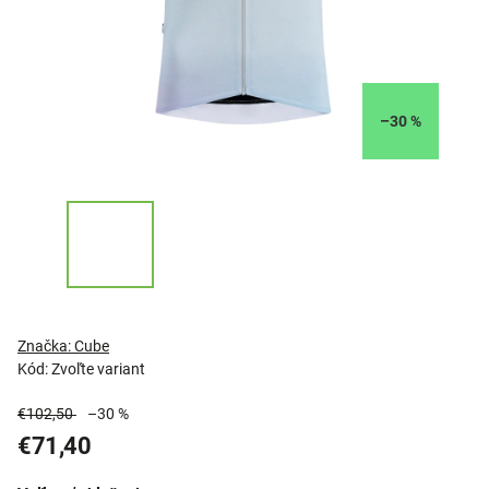
–30 %
Značka:
Cube
Kód:
Zvoľte variant
€102,50
–30 %
€71,40