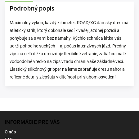
Podrobný popis
Maximálny výkon, každý kilometer: ROAD/XC dámsky dres má
atletický strih, ktorý dokonale sedí k vašej jazdnej pozícii a
pohybuje sa s vami bez námahy. Rýchlo schnúca látka vás
udrží pohodlne suchých – aj počas intenzívnych jázd. Predný
zips na celú dĺžku umožňuje flexibilné vetranie, zatiaľ čo malé
vodoodolné vrecko na zips vzadu chráni vaše základné veci.
Elastický silikónový gripper na leme zabraňuje dresu nahor a
reflexné detaily zlepšujú viditeľnosť pri slabom osvetlení.
INFORMÁCIE PRE VÁS
O nás