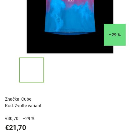
–29 %
Značka:
Cube
Kód:
Zvoľte variant
€30,70
–29 %
€21,70