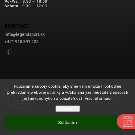
Po-Pia
: 9:30 – 18:00
Sobota:
9:30 – 12:00
KONTAKT
info
@
legendsport.sk
+421 918 891 425
Facebook
Používame súbory cookie, aby sme vám umožnili pohodlné
prehliadanie webovej stránky a vďaka analýze neustále zlepšovali
Copyright 2026
legendsport.sk
. Všetky práva vyhradené.
jej funkcie, výkon a použiteľnosť.
Viac informácií
Upraviť nastavenie cookies
Nastavenie
Grafický návrh vytvořil a nakódoval
Shoptak.cz
Súhlasím
Vytvoril Shoptet
Zobraziť