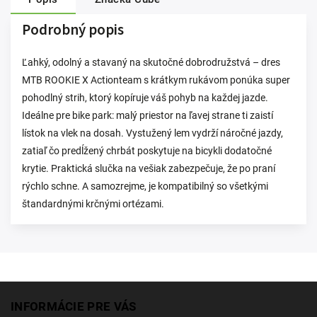
Podrobný popis
Ľahký, odolný a stavaný na skutočné dobrodružstvá – dres
MTB ROOKIE X Actionteam s krátkym rukávom ponúka super
pohodlný strih, ktorý kopíruje váš pohyb na každej jazde.
Ideálne pre bike park: malý priestor na ľavej strane ti zaistí
lístok na vlek na dosah. Vystužený lem vydrží náročné jazdy,
zatiaľ čo predĺžený chrbát poskytuje na bicykli dodatočné
krytie. Praktická slučka na vešiak zabezpečuje, že po praní
rýchlo schne. A samozrejme, je kompatibilný so všetkými
štandardnými krčnými ortézami.
INFORMÁCIE PRE VÁS