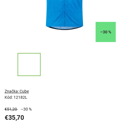
–30 %
Značka:
Cube
Kód:
12182L
€51,20
–30 %
€35,70