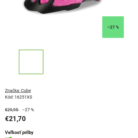
–27 %
Značka:
Cube
Kód:
16251XS
€29,95
–27 %
€21,70
Veľkosť prilby