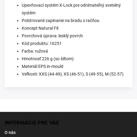
Upevňovací systém X-Lock pre odnímateľný svetelný
systém
Polstrované zapínanie na bradu s račňou
Koncept Natural Fit
Povrchová úprava: lesklý povrch
Kód produktu: 16251
Farba: ružová
Hmotnosť 226 g (so šiltom)
Materiál EPS in-mould
Veľkosti: XXS (44-49), XS (46-51), S (49-55), M (52-57)
INFORMÁCIE PRE VÁS
O nás