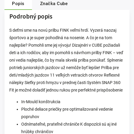
Popis
Značka
Cube
Podrobný popis
S deťmi sme na novú prilbu FINK veľmi hrdí. Vyzerá naozaj
športovo a je super pohodlná na nosenie. A čo je na tom
najlepšie? Pomohli sme jej vývoju! Dizajnéri v CUBE požiadali
deti a ich rodičov, aby im pomohli s návrhom prilby FINK – veď
oni vedia najlepšie, čo by mala skvelá prilba ponúkať. Splnenie
potrieb juniorských jazdcov už nemôže byť lepšie! Prilba pre
deti/mladých jazdcov 11 veľkých vetracích otvorov Reflexné
nálepky Sieťky proti hmyzu v prednej časti Systém SNAP 360
Fit je možné doladiť jednou rukou pre perfektné prispôsobenie
In-Mould konštrukcia
Ploché deliace priečky pre optimalizované vedenie
popruhov
Odnímateľné, prateľné chrániče K dispozícii sú aj iné
hrúbky chráničov