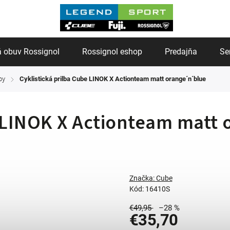
 obuv Rossignol
Rossignol eshop
Predajňa
Se
by
Cyklistická prilba Cube LINOK X Actionteam matt orange´n´blue
/
e LINOK X Actionteam matt
Značka:
Cube
Kód:
16410S
€49,95
–28 %
€35,70