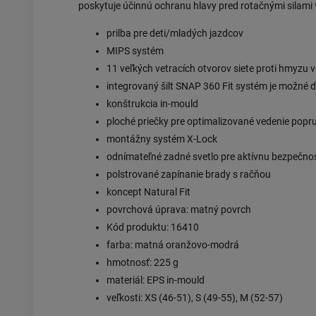
poskytuje účinnú ochranu hlavy pred rotačnými silami 
prilba pre deti/mladých jazdcov
MIPS systém
11 veľkých vetracích otvorov siete proti hmyzu v
integrovaný šilt SNAP 360 Fit systém je možné d
konštrukcia in-mould
ploché priečky pre optimalizované vedenie popr
montážny systém X-Lock
odnímateľné zadné svetlo pre aktívnu bezpečno
polstrované zapínanie brady s račňou
koncept Natural Fit
povrchová úprava: matný povrch
Kód produktu: 16410
farba: matná oranžovo-modrá
hmotnosť: 225 g
materiál: EPS in-mould
veľkosti: XS (46-51), S (49-55), M (52-57)