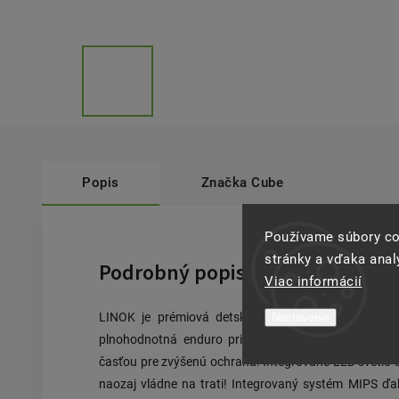
Popis
Značka
Cube
Používame súbory co
stránky a vďaka analý
Podrobný popis
Viac informácií
LINOK je prémiová detská prilba, ktorá je rovnako
Nastavenie
plnohodnotná enduro prilba s veľkým integrovaným
časťou pre zvýšenú ochranu. Integrované LED svetlo 
naozaj vládne na trati! Integrovaný systém MIPS ď