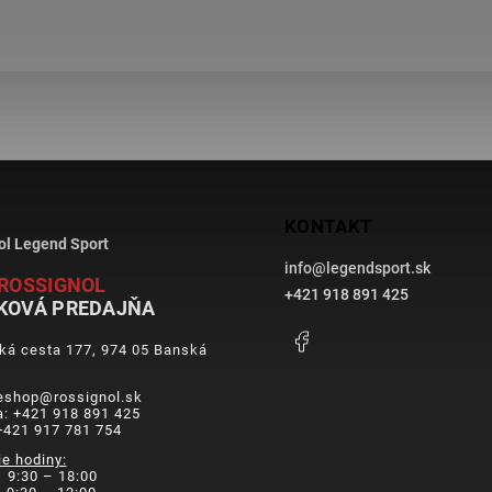
KONTAKT
ol Legend Sport
info
@
legendsport.sk
ROSSIGNOL
+421 918 891 425
KOVÁ PREDAJŇA
Facebook
ká cesta 177, 974 05 Banská
a
 eshop@rossignol.sk
a: +421 918 891 425
+421 917 781 754
ie hodiny:
 9:30 – 18:00