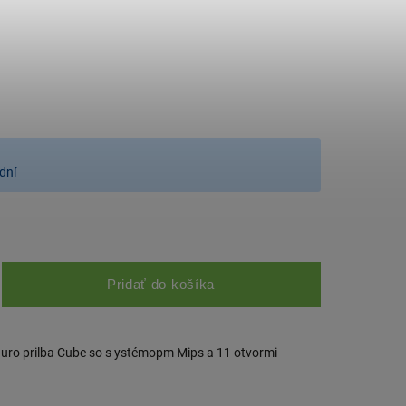
dní
Pridať do košíka
duro prilba Cube so s ystémopm Mips a 11 otvormi