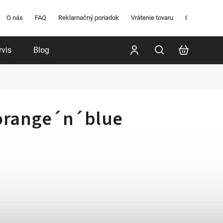
O nás
FAQ
Reklamačný poriadok
Vrátenie tovaru
Obchodné po
rvis
Blog
Poradenstvo
Značky
 orange´n´blue