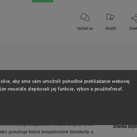
Opýtať sa
Strážiť
Zdie
okie, aby sme vám umožnili pohodlné prehliadanie webovej
ze neustále zlepšovali jej funkcie, výkon a použiteľnosť.
Dodato
Kategória
:
 schopná ako jej dospelácke náprotivky. Je to
 šiltom, vynikajúcim vetraním a nízkou zadnou
Materiál
:
aktívne zvyšuje bezpečnosť. Ukážte dospelým, kto
Značka dopl
aleko presahuje bežné bezpečnostné štandardy a