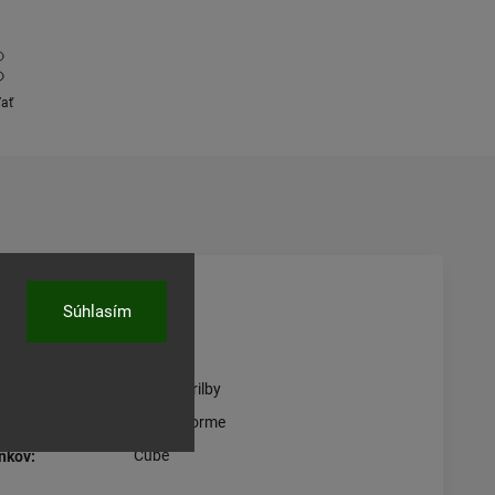
ľať
Súhlasím
čné parametre
Detské prilby
EPS vo forme
Cube
nkov
: