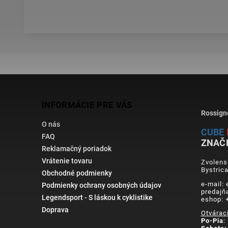
INFORMÁCIE PRE VÁS
Rossign
O nás
CUBE
FAQ
ZNAČ
Reklamačný poriadok
Vrátenie tovaru
Zvolens
Bystric
Obchodné podmienky
e-mail:
Podmienky ochrany osobných údajov
predajň
Legendsport - S láskou k cyklistike
eshop: 
Doprava
Otvárac
Po-Pia
: