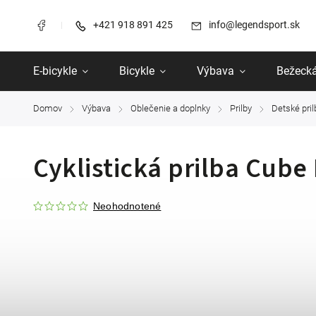
+421 918 891 425
info@legendsport.sk
E-bicykle
Bicykle
Výbava
Bežecká
Domov
Výbava
Oblečenie a doplnky
Prilby
Detské pril
/
/
/
/
Cyklistická prilba Cub
Neohodnotené