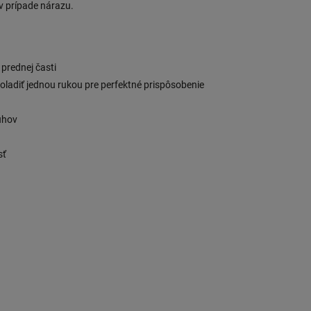
v prípade nárazu.
 prednej časti
oladiť jednou rukou pre perfektné prispôsobenie
uhov
sť