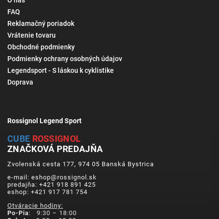
O nás
FAQ
Reklamačný poriadok
Vrátenie tovaru
Obchodné podmienky
Podmienky ochrany osobných údajov
Legendsport - S láskou k cyklistike
Doprava
Rossignol Legend Sport
CUBE
ROSSIGNOL
ZNAČKOVÁ PREDAJŇA
Zvolenská cesta 177, 974 05 Banská Bystrica
e-mail: eshop@rossignol.sk
predajňa: +421 918 891 425
eshop: +421 917 781 754
Otváracie hodiny:
Po-Pia
: 9:30 – 18:00