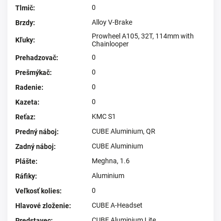
0
Tlmič
:
Alloy V-Brake
Brzdy
:
Prowheel A105, 32T, 114mm with
Kľuky
:
Chainlooper
0
Prehadzovač
:
0
Prešmýkač
:
0
Radenie
:
0
Kazeta
:
KMC S1
Reťaz
:
CUBE Aluminium, QR
Predný náboj
:
CUBE Aluminium
Zadný náboj
:
Meghna, 1.6
Plášte
:
Aluminium
Ráfiky
:
0
Veľkosť kolies
:
CUBE A-Headset
Hlavové zloženie
:
CUBE Aluminium Lite
Predstavec
: