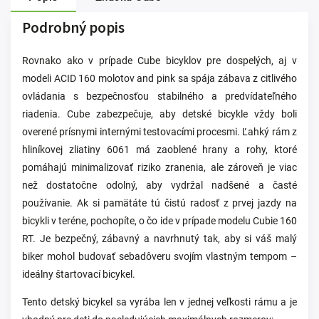
Podrobný popis
Rovnako ako v prípade Cube bicyklov pre dospelých, aj v
modeli ACID 160 molotov and pink sa spája zábava z citlivého
ovládania s bezpečnosťou stabilného a predvídateľného
riadenia. Cube zabezpečuje, aby detské bicykle vždy boli
overené prísnymi internými testovacími procesmi. Ľahký rám z
hliníkovej zliatiny 6061 má zaoblené hrany a rohy, ktoré
pomáhajú minimalizovať riziko zranenia, ale zároveň je viac
než dostatočne odolný, aby vydržal nadšené a časté
používanie. Ak si pamätáte tú čistú radosť z prvej jazdy na
bicykli v teréne, pochopíte, o čo ide v prípade modelu Cubie 160
RT. Je bezpečný, zábavný a navrhnutý tak, aby si váš malý
biker mohol budovať sebadôveru svojím vlastným tempom –
ideálny štartovací bicykel.
Tento detský bicykel sa vyrába len v jednej veľkosti rámu a je