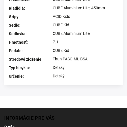
CUBE Aluminium Lite, 450mm
Riadidlá
:
ACID Kids
Gripy
:
CUBE Kid
Sedlo
:
CUBE Aluminium Lite
Sedlovka
:
7.1
Hmotnosť
:
CUBE Kid
Pedále
:
Thun PASO-ML BSA
Stredové zloženie
:
Detský
Typ bicykla
:
Detský
Určenie
:
INFORMÁCIE PRE VÁS