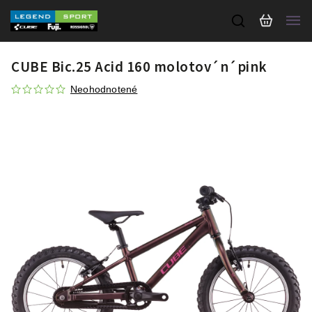
CUBE Bic.25 Acid 160 molotov´n´pink
Neohodnotené