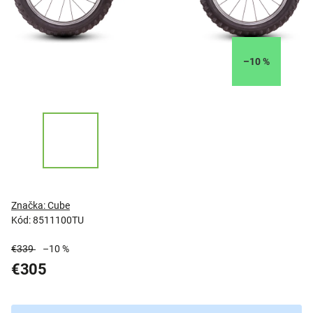
–10 %
Značka:
Cube
Kód:
8511100TU
€339
–10 %
€305