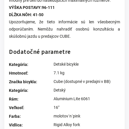
vhodný pre deti do nasledujúcich maximálnych rozmerov:
VÝŠKA POSTAVY:96-111
DĹŽKA NÔH: 41-50
Upozorňujeme, že tieto informácie sú len všeobecným
odporúčaním. Nemôžu nahradiť osobnú konzultáciu a
skúšobnú jazdu u predajcov CUBE.
Dodatočné parametre
Detské bicykle
Kategória
:
7.1 kg
Hmotnosť
:
Cube (dostupné v predajni v BB)
Značka bicykla
:
Detský
Kategória
:
Aluminium Lite 6061
Rám
:
16"
Veľkosť
:
molotov´n´pink
Farba
:
Rigid Alloy fork
Vidlica
: