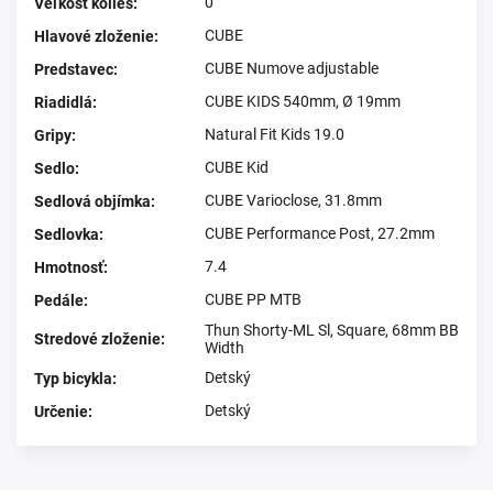
0
Veľkosť kolies
:
CUBE
Hlavové zloženie
:
CUBE Numove adjustable
Predstavec
:
CUBE KIDS 540mm, Ø 19mm
Riadidlá
:
Natural Fit Kids 19.0
Gripy
:
CUBE Kid
Sedlo
:
CUBE Varioclose, 31.8mm
Sedlová objímka
:
CUBE Performance Post, 27.2mm
Sedlovka
:
7.4
Hmotnosť
:
CUBE PP MTB
Pedále
:
Thun Shorty-ML Sl, Square, 68mm BB
Stredové zloženie
:
Width
Detský
Typ bicykla
:
Detský
Určenie
: