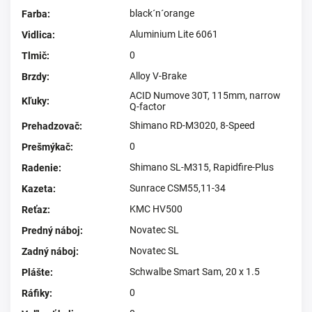
black´n´orange
Farba
:
Aluminium Lite 6061
Vidlica
:
0
Tlmič
:
Alloy V-Brake
Brzdy
:
ACID Numove 30T, 115mm, narrow
Kľuky
:
Q-factor
Shimano RD-M3020, 8-Speed
Prehadzovač
:
0
Prešmýkač
:
Shimano SL-M315, Rapidfire-Plus
Radenie
:
Sunrace CSM55,11-34
Kazeta
:
KMC HV500
Reťaz
:
Novatec SL
Predný náboj
:
Novatec SL
Zadný náboj
:
Schwalbe Smart Sam, 20 x 1.5
Plášte
:
0
Ráfiky
: