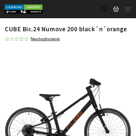
CUBE Bic.24 Numove 200 black´n´orange
Neohodnotené