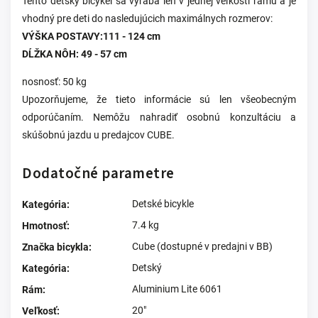
Tento detský bicykel sa vyrába len v jednej veľkosti rámu a je
vhodný pre deti do nasledujúcich maximálnych rozmerov:
VÝŠKA POSTAVY:111 - 124 cm
DĹŽKA NÔH: 49 - 57 cm
nosnosť: 50 kg
Upozorňujeme, že tieto informácie sú len všeobecným
odporúčaním. Nemôžu nahradiť osobnú konzultáciu a
skúšobnú jazdu u predajcov CUBE.
Dodatočné parametre
Detské bicykle
Kategória
:
7.4 kg
Hmotnosť
:
Cube (dostupné v predajni v BB)
Značka bicykla
:
Detský
Kategória
:
Aluminium Lite 6061
Rám
:
20"
Veľkosť
: