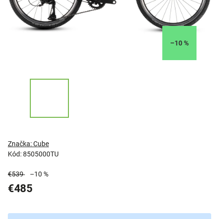
–10 %
Značka:
Cube
Kód:
8505000TU
€539
–10 %
€485