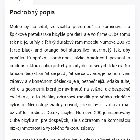
Podrobný popis
Mohlo by sa zdať, že všetka pozornosť sa zameriava na
špičkové pretekárske bicykle pre deti, ale vo firme Cube tomu
tak nie je. Štíhly a ľahký duralový rám modelu Numove 200 vo
farbe black and orange bol starostlivo navrhnutý tak, aby
ponúkal tú správnu kombináciu nízkej hmotnosti, pevnosti a
odolnosti, ktorá spĺňa potreby mladých nadšených bikerov. Na
ľahšom bicykli sa ľahšie jazdí, ľahšie sa ovláda, je na ňom viac
zábavy a v konečnom dôsledku je aj bezpečnejší. Vďaka tuhej
vidlici a geometrii, ktorá je navrhnutá na svižné, ale bezpečné
ovládanie, je to ideálny odrazový mostík pre vášho mladého
cyklistu. Neexistuje žiadny dôvod, prečo by si zábavu mali
užívať len rodičia. Detský bicykel Numove 200 je inšpirovaný
Cube bicyklami pre dospelých, ale s dôrazom na kombináciu
nízkej hmotnosti a vysokého faktoru zábavy.