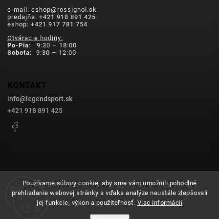
e-mail: eshop@rossignol.sk
predajňa: +421 918 891 425
eshop: +421 917 781 754
Otváracie hodiny:
Po-Pia
: 9:30 – 18:00
Sobota:
9:30 – 12:00
KONTAKT
info
@
legendsport.sk
+421 918 891 425
Facebook
Používame súbory cookie, aby sme vám umožnili pohodlné
prehliadanie webovej stránky a vďaka analýze neustále zlepšovali
Copyright 2026
legendsport.sk
. Všetky práva vyhradené.
jej funkcie, výkon a použiteľnosť.
Viac informácií
Upraviť nastavenie cookies