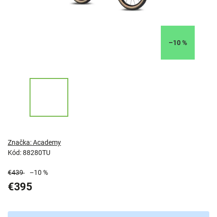
–10 %
Značka:
Academy
Kód:
88280TU
€439
–10 %
€395