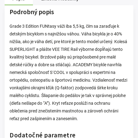
Podrobný popis
Grade 3 Edition FUNtasy váži iba 5,5 kg, čím sa zaraďuje k
detským bicyklom s najnižšou váhou. Váha bicykla je o 40%
nižšia, ako je váha detí, pre ktoré je tento model určený. Kolesá
SUPERLIGHT a plášte VEE TIRE Rail výborne dopĺňajú tento
kvalitný bicykel. Brzdové páky sú prispôsobené pre malé
detské rúčky a dobre sa stláčajú. ACADEMY bicykle navrhla
nemecká spoločnosť S´COOL v spolupráci s expertmi na
ortopédiu, osteopatiu a športovú medicínu. Vzdialenosť medzi
vonkajšími okrajmi kľúk (Q-faktor) zodpovedá šírke kroku
malého cyklistu. Šliapanie do pedálov je tak v správnej polohe
(dieťa nešlape do “A”). Kryt reťaze poslúži na ochranu
oblečenia pred znečistením mastnotou a zároveň ochráni
reťaz pred zašpinením a zanesením.
Dodatočné parametre