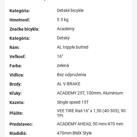
Detské bicykle
Kategória
:
5.5 kg
Hmotnosť
:
Academy
Značka bicykla
:
Detský
Kategória
:
AL tripple butted
Rám
:
16"
Veľkosť
:
zelená
Farba
:
Bez odpruženia
Vidlica
:
AL V-BRAKE
Brzdy
:
ACADEMY 25T, 100mm, Aluminium
Kľuky
:
Single speed 15T
Kazeta
:
VEE TIRE Rail 16" x 1,50 (40-305), 90
Plášte
:
TPI
ACADEMY AHEAD, 50 mm/470 mm
Predstavec
:
470mm BMX Style
Riadidlá
: