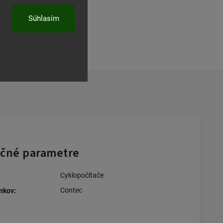
ľať
Súhlasím
čné parametre
Cyklopočítače
Contec
nkov
: