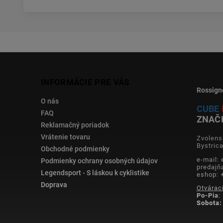
INFORMÁCIE PRE VÁS
Rossign
O nás
CUBE
FAQ
ZNAČ
Reklamačný poriadok
Vrátenie tovaru
Zvolens
Bystric
Obchodné podmienky
e-mail:
Podmienky ochrany osobných údajov
predajň
Legendsport - S láskou k cyklistike
eshop: 
Doprava
Otvárac
Po-Pia
:
Sobota: