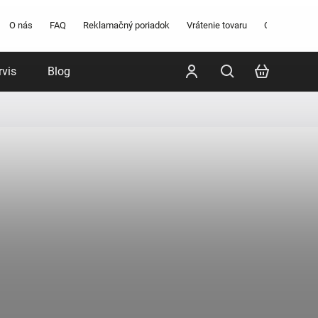
O nás
FAQ
Reklamačný poriadok
Vrátenie tovaru
Obchodné po
rvis
Blog
Poradenstvo
Značky