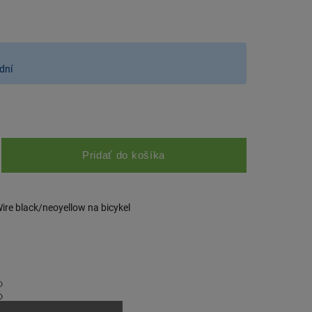
dní
Pridať do košíka
re black/neoyellow na bicykel