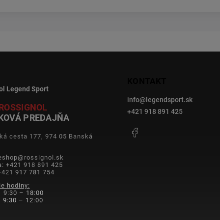
KONTAKT
ol Legend Sport
info
@
legendsport.sk
ROSSIGNOL
+421 918 891 425
KOVÁ PREDAJŇA
Facebook
ká cesta 177, 974 05 Banská
a
 eshop@rossignol.sk
a: +421 918 891 425
+421 917 781 754
ie hodiny:
 9:30 – 18:00
9:30 – 12:00