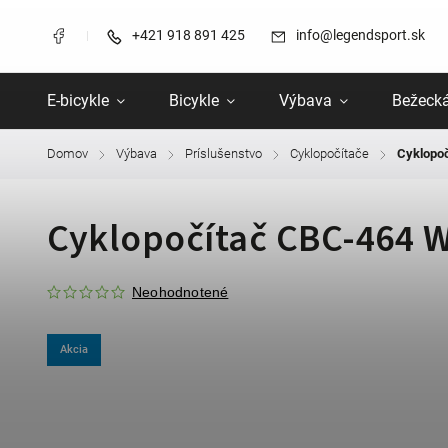
+421 918 891 425
info@legendsport.sk
E-bicykle
Bicykle
Výbava
Bežecká
Domov
Výbava
Príslušenstvo
Cyklopočítače
Cyklopoč
/
/
/
/
Cyklopočítač CBC-464 W
Neohodnotené
Akcia