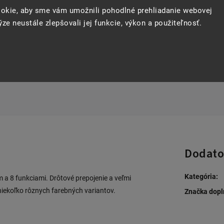
Opýtať sa
Strážiť
Zdie
okie, aby sme vám umožnili pohodlné prehliadanie webovej
ze neustále zlepšovali jej funkcie, výkon a použiteľnosť.
Dodato
Kategória
:
m a 8 funkciami. Drôtové prepojenie a veľmi
iekoľko rôznych farebných variantov.
Značka dopl