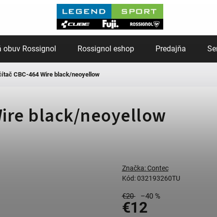
 obuv Rossignol
Rossignol eshop
Predajňa
Se
ítač CBC-464 Wire black/neoyellow
ire black/neoyellow
Značka:
Contec
Kód:
032193260TU
€20
–40 %
€12