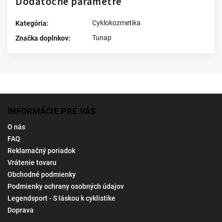
Dodatočné parametre
Cyklokozmetika
Kategória
:
Tunap
Značka doplnkov
:
INFORMÁCIE PRE VÁS
O nás
FAQ
Reklamačný poriadok
Vrátenie tovaru
Obchodné podmienky
Podmienky ochrany osobných údajov
Legendsport - S láskou k cyklistike
Doprava