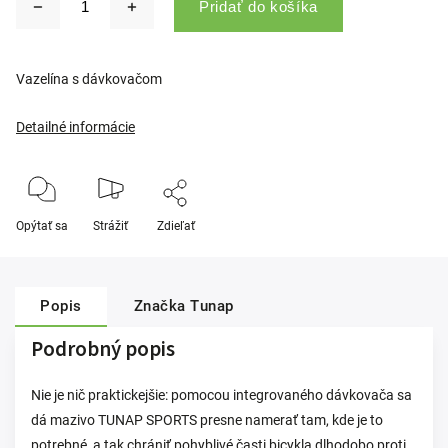
Pridať do košíka
Vazelína s dávkovačom
Detailné informácie
Opýtať sa
Strážiť
Zdieľať
Popis
Značka
Tunap
Podrobný popis
Nie je nič praktickejšie: pomocou integrovaného dávkovača sa
dá mazivo TUNAP SPORTS presne namerať tam, kde je to
potrebné, a tak chrániť pohyblivé časti bicykla dlhodobo proti