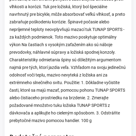
vlhkosti a korózii. Tuk pre ložiská, ktorý bol špeciálne
navrhnutý pre bicykle, môže absorbovať veľkú vlhkosť, a preto
zabraňuje poškodeniu korózie. Špinavé počasie alebo
nepríjemné teploty neovplyvňujú mazací tuk TUNAP SPORTS -
za každých podmienok. Toto mazivo poskytuje optimálny
výkon Na častiach s vysokým zaťažením ako sú náboje
prevodovky, náhlavné súpravy a ložiská spodnej konzoly.
Charakteristiky odmietania špiny sú dôležitým argumentom
najmä pre tých, ktorí jazdia veľa. Vzhľadom na svoju jedinečnú
odolnosť voči teplu, mazivo nevyteká z ložiska ani za
extrémneho slnečného svitu. Použitie: 1. Dôkladne vyčistite
časti, ktoré sa majú mazať, pomocou pohonu TUNAP SPORTS
alebo čistiaceho prostriedku na brzdenie. 2. Zmerajte
požadované množstvo tuku ložiska TUNAP SPORTS z
dávkovača a aplikujte ho cieleným spôsobom. 3. Odstráňte
prebytočné mazivo pomocou handier. 100 g