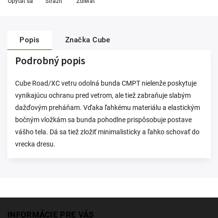
Opýtať sa
Strážiť
Zdieľať
Popis
Značka
Cube
Podrobný popis
Cube Road/XC vetru odolná bunda CMPT nielenže poskytuje
vynikajúcu ochranu pred vetrom, ale tiež zabraňuje slabým
dažďovým preháňam. Vďaka ľahkému materiálu a elastickým
bočným vložkám sa bunda pohodlne prispôsobuje postave
vášho tela. Dá sa tiež zložiť minimalisticky a ľahko schovať do
vrecka dresu.
INFORMÁCIE PRE VÁS