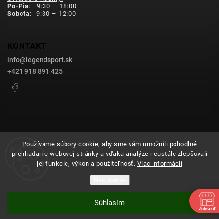
Po-Pia
: 9:30 – 18:00
Sobota:
9:30 – 12:00
KONTAKT
info
@
legendsport.sk
+421 918 891 425
Facebook
Používame súbory cookie, aby sme vám umožnili pohodlné
prehliadanie webovej stránky a vďaka analýze neustále zlepšovali
Copyright 2026
legendsport.sk
. Všetky práva vyhradené.
jej funkcie, výkon a použiteľnosť.
Viac informácií
Upraviť nastavenie cookies
Nastavenie
Grafický návrh vytvořil a nakódoval
Shoptak.cz
Súhlasím
Vytvoril Shoptet
Zobraziť