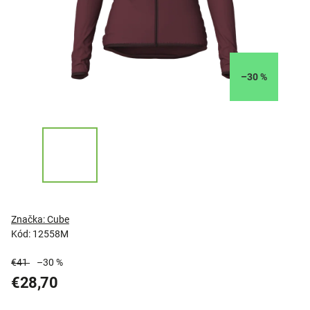
–30 %
Značka:
Cube
Kód:
12558M
€41
–30 %
€28,70