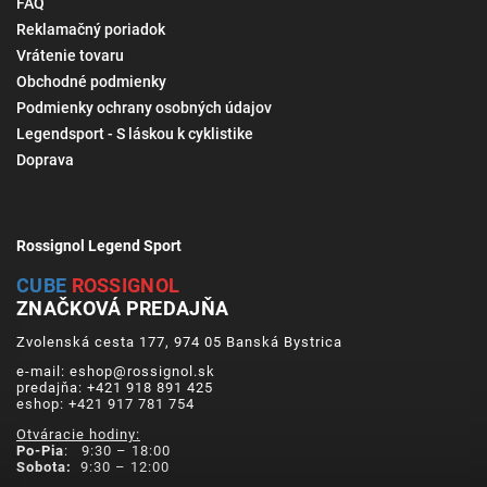
FAQ
Reklamačný poriadok
Vrátenie tovaru
Obchodné podmienky
Podmienky ochrany osobných údajov
Legendsport - S láskou k cyklistike
Doprava
Rossignol Legend Sport
CUBE
ROSSIGNOL
ZNAČKOVÁ PREDAJŇA
Zvolenská cesta 177, 974 05 Banská Bystrica
e-mail: eshop@rossignol.sk
predajňa: +421 918 891 425
eshop: +421 917 781 754
Otváracie hodiny:
Po-Pia
: 9:30 – 18:00
Sobota:
9:30 – 12:00