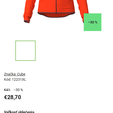
–30 %
Značka:
Cube
Kód:
12231XL
€41
–30 %
€28,70
Veľkosť oblečenia