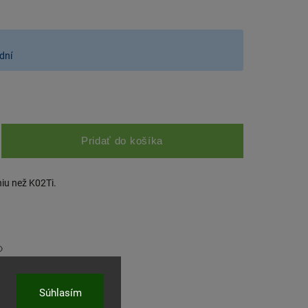
dní
Pridať do košíka
iu než K02Ti.
ľať
Súhlasím