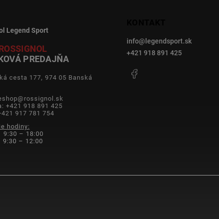
KONTAKT
ol Legend Sport
info
@
legendsport.sk
ROSSIGNOL
+421 918 891 425
KOVÁ PREDAJŇA
Facebook
ká cesta 177, 974 05 Banská
a
 eshop@rossignol.sk
a: +421 918 891 425
+421 917 781 754
ie hodiny:
 9:30 – 18:00
9:30 – 12:00