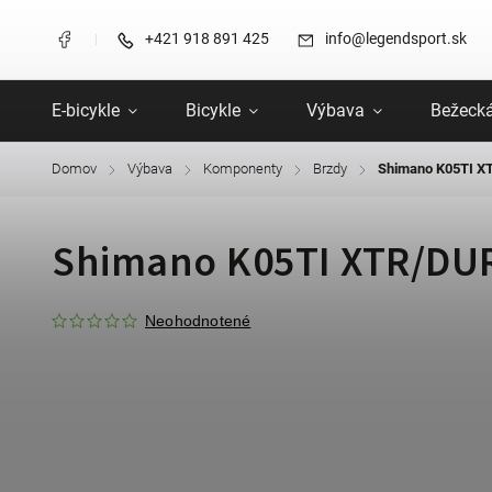
+421 918 891 425
info@legendsport.sk
E-bicykle
Bicykle
Výbava
Bežecká
Domov
Výbava
Komponenty
Brzdy
Shimano K05TI X
/
/
/
/
Shimano K05TI XTR/DU
Neohodnotené