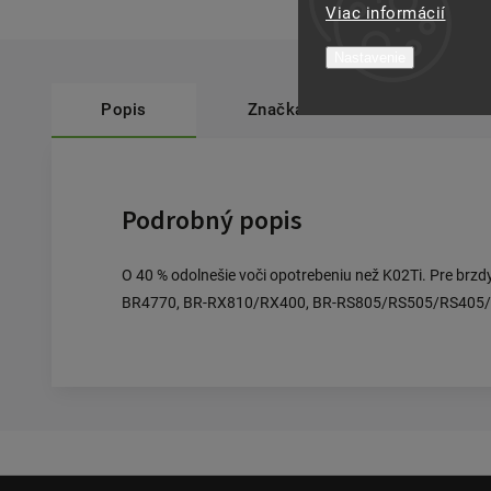
Viac informácií
Nastavenie
Popis
Značka
Shimano
Podrobný popis
O 40 % odolnešie voči opotrebeniu než K02Ti. Pre 
BR4770, BR-RX810/RX400, BR-RS805/RS505/RS405/