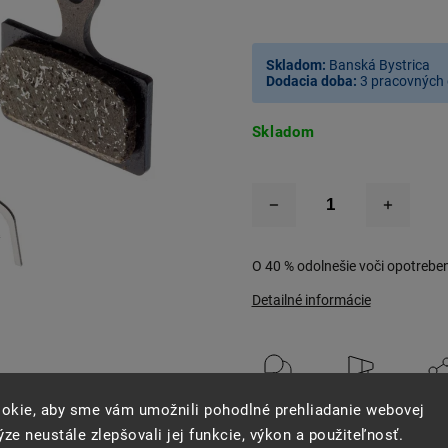
Skladom:
Banská Bystrica
Dodacia doba:
3 pracovných 
Skladom
O 40 % odolnešie voči opotreben
Detailné informácie
Opýtať sa
Strážiť
Zdie
okie, aby sme vám umožnili pohodlné prehliadanie webovej
ze neustále zlepšovali jej funkcie, výkon a použiteľnosť.