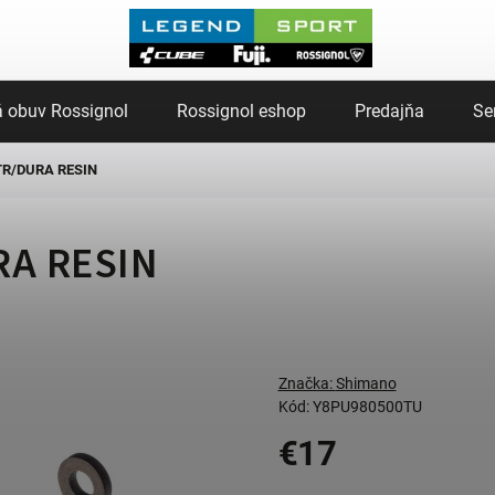
 obuv Rossignol
Rossignol eshop
Predajňa
Se
TR/DURA RESIN
RA RESIN
Značka:
Shimano
Kód:
Y8PU980500TU
€17