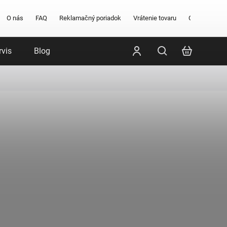
O nás
FAQ
Reklamačný poriadok
Vrátenie tovaru
Obchodné po
rvis
Blog
Poradenstvo
Značky