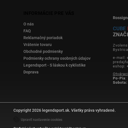
INFORMÁCIE PRE VÁS
Rossign
O nás
CUBE
FAQ
ZNAČ
Reklamačný poriadok
Vrátenie tovaru
Zvolens
Bystric
Obchodné podmienky
e-mail:
Podmienky ochrany osobných údajov
predajň
Legendsport - S láskou k cyklistike
eshop: 
Doprava
Otvárac
Po-Pia
:
Sobota:
Copyright 2026
legendsport.sk
. Všetky práva vyhradené.
Upraviť nastavenie cookies