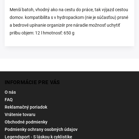
Menší batoh, vhodný ako na cestu do práce, tak výjazd cestou
domov. kompatibilita s v hydropackom (nie je súčasťou) prsné
a bedrové upínanie organizér pre náradie možnosť uchytiť
prilbu objem: 12 l hmotnosť: 650 g
INFORMÁCIE PRE VÁS
O nás
FAQ
Reklamačný poriadok
Vrátenie tovaru
Obchodné podmienky
Podmienky ochrany osobných údajov
Legendsport - S láskou k cyklistike