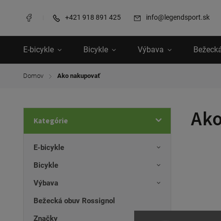
+421 918 891 425
info@legendsport.sk
E-bicykle
Bicykle
Výbava
Bežecká
Domov
Ako nakupovať
/
Ako
Kategórie
E-bicykle
Bicykle
Výbava
Bežecká obuv Rossignol
Značky