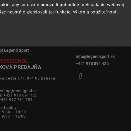
okie, aby sme vám umožnili pohodlné prehliadanie webovej
ze neustále zlepšovali jej funkcie, výkon a použiteľnosť.
KONTAKT
ol Legend Sport
info
@
legendsport.sk
ROSSIGNOL
+421 918 891 425
KOVÁ PREDAJŇA
Facebook
ká cesta 177, 974 05 Banská
a
 eshop@rossignol.sk
a: +421 918 891 425
+421 917 781 754
ie hodiny:
 9:30 – 18:00
9:30 – 12:00