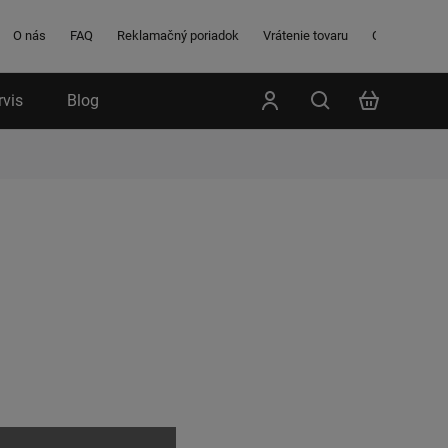
O nás
FAQ
Reklamačný poriadok
Vrátenie tovaru
Obchodné po
rvis
Blog
Poradenstvo
Značky