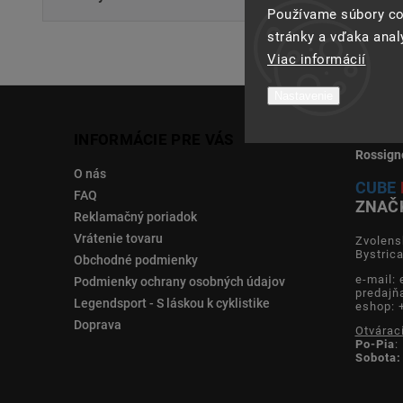
Používame súbory co
stránky a vďaka analý
Viac informácií
Nastavenie
INFORMÁCIE PRE VÁS
Rossign
O nás
CUBE
FAQ
ZNAČ
Reklamačný poriadok
Vrátenie tovaru
Zvolens
Bystric
Obchodné podmienky
e-mail:
Podmienky ochrany osobných údajov
predajň
Legendsport - S láskou k cyklistike
eshop: 
Doprava
Otvárac
Po-Pia
:
Sobota: